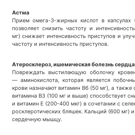
Астма
Прием омега-3-жирных кислот в капсулах (
позволяет снизить частоту и интенсивност
мг) снижает интенсивность приступов и улуч
частоту и интенсивность приступов.
Атеросклероз, ишемическая болезнь сердца
Повреждать выстилающую оболочку кровен
— аминокислота, которая является побочн
крови назначают витамин В6 (50 мг), а также 
витамина В3 (100 мг и выше) способствует с
и витамин Е (200-400 мкг) в сочетании с сел
росклеротических бляшек. Кальций (600 мг) и
сердечную мышцу.