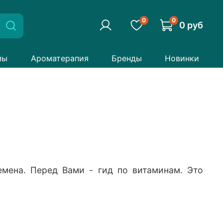
0
0
0 руб
мы
Ароматерапия
Бренды
Новинки
емена. Перед Вами - гид по витаминам. Это