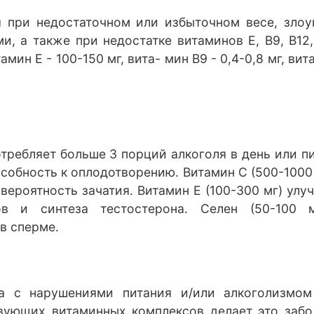
при недостаточном или избыточном весе, злоу
, а также при недостатке витаминов Е, В9, В12
ин Е - 100-150 мг, вита- мин В9 - 0,4-0,8 мг, витам
отребляет больше 3 порций алкоголя в день или п
особность к оплодотворению. Витамин С (500-1000
вероятность зачатия. Витамин Е (100-300 мг) улуч
в и синтеза тестостерона. Селен (50-100 
в сперме.
на с нарушениями питания и/или алкоголизмо
ствующих витаминных комплексов делает это забо