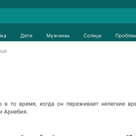
бка
Дети
Мужчины
Солнце
Пробле
чай
 в то время, когда он переживает нелегкие вр
и Арнебия.