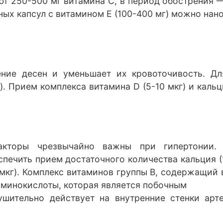
ют 250-500 мг витамина С, в период обострения 
ных капсул с витамином Е (100-400 мг) можно на
ение десен и уменьшает их кровоточивость. Дл
). Прием комплекса витамина D (5-10 мкг) и каль
акторы чрезвычайно важны при гипертонии.
печить прием достаточного количества кальция (1
 мкг). Комплекс витаминов группы В, содержащий ви
аминокислоты, которая является побочным
шительно действует на внутренние стенки арт