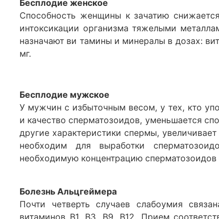
Бесплодие женское
Способность женщины к зачатию снижается 
интоксикации организма тяжелыми металлами
назначают ви тамины и минералы в дозах: витам
мг.
Бесплодие мужское
У мужчин с избыточным весом, у тех, кто уп
и качество сперматозоидов, уменьшается сп
другие характеристики спермы, увеличивает 
необходим для выработки сперматозоидо
необходимую концентрацию сперматозоидов 
Болезнь Альцгеймера
Почти четверть случаев слабоумия связа
витаминов В1, В3, В9, В12. Прием соответ