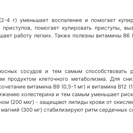
2-4 г) уменьшает воспаление и помогает купи
ь приступов, помогает купировать приступы, вы
шает работу легких. Также полезны витамины В6 (
осных сосудов и тем самым способствовать р
ым продуктом клеточного метаболизма. Для сн
сочетание витамина В9 (0,5-1 мг) и витамина В12 (
нижению холестерина и тем самым уменьшает риск 
еном (200 мкг) - защищают липиды крови от окисл
 магний (300 мг) стабилизируют ритм сердечных со