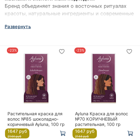
Бренд объединяет знания о восточных ритуалах
красоты, натуральные ингредиенты и современные
стандарты сертифицированной косметики,
Развернуть
создавая мягкий уход для волос, кожи и тела.
Ayluna особенно известен своими растительными
красками для волос, средствами с аргановым
-23%
-23%
маслом и натуральным уходом без агрессивных
компонентов.
Растительная краска для
Ayluna Краска для волос
волос №85 шоколадно-
№70 КОРИЧНЕВЫЙ
коричневый Ayluna, 100 гр
растительная, 100 гр
1647 руб
1647 руб
2144 руб
2144 руб