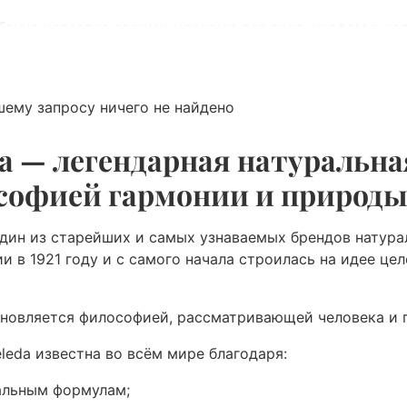
бенно известна своими маслами для тела, уходом с кал
.
шему запросу ничего не найдено
a — легендарная натуральна
софией гармонии и природ
дин из старейших и самых узнаваемых брендов натура
и в 1921 году и с самого начала строилась на идее цел
новляется философией, рассматривающей человека и 
leda известна во всём мире благодаря:
альным формулам;