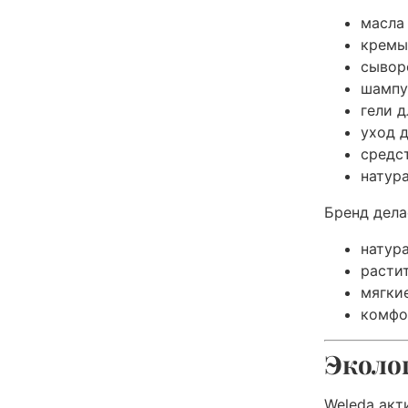
масла 
кремы
сывор
шампу
гели д
уход 
средс
натур
Бренд дела
натур
расти
мягки
комфо
Эколо
Weleda акт