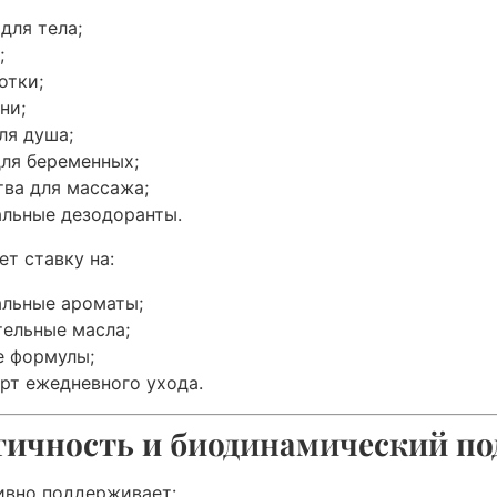
для тела;
;
отки;
ни;
ля душа;
для беременных;
тва для массажа;
альные дезодоранты.
ет ставку на:
альные ароматы;
тельные масла;
е формулы;
рт ежедневного ухода.
гичность и биодинамический по
ивно поддерживает: