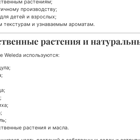
ственным растениям;
гичному производству;
для детей и взрослых;
м текстурам и узнаваемым ароматам.
ственные растения и натуральн
е Weleda используются:
ула;
;
а;
;
ха;
;
ль;
ственные растения и масла.
щивает часть растений в собственных садах и сотруд