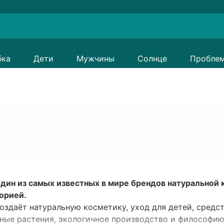
бка
Дети
Мужчины
Солнце
Пробле
дин из самых известных в мире брендов натуральной к
орией.
оздаёт натуральную косметику, уход для детей, средс
ные растения, экологичное производство и философию