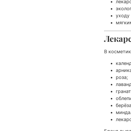
лекар
эколо
уходу 
мягки
Лекар
В косметик
календ
арника
роза;
лаванд
гранат
облепи
берёза
минда
лекар
Бренд выра