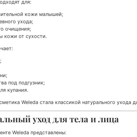
одходят для:
вительной кожи малышей;
евного ухода;
го очищения;
ы кожи от сухости.
чает:
;
ни;
ва под подгузник;
ля купания.
сметика Weleda стала классикой натурального ухода д
льный уход для тела и лица
енте Weleda представлены: