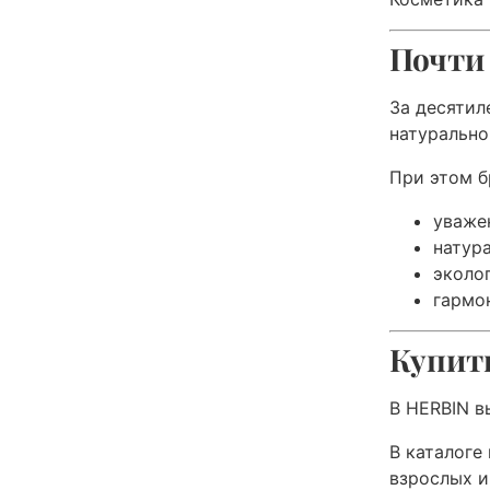
Почти
За десятил
натурально
При этом б
уваже
натур
эколо
гармо
Купить
В HERBIN в
В каталоге
взрослых и