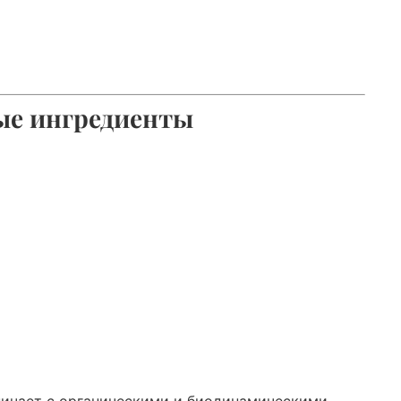
ые ингредиенты
ничает с органическими и биодинамическими