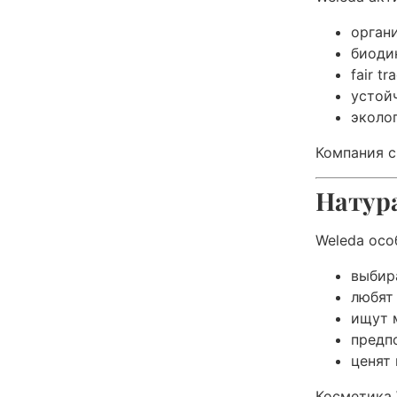
орган
биоди
fair t
устой
эколо
Компания с
Натура
Weleda осо
выбир
любят
ищут 
предп
ценят
Косметика 