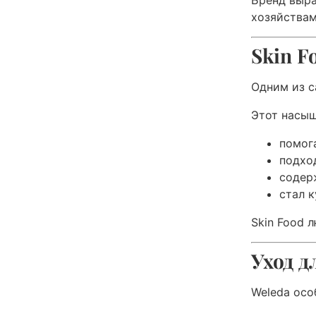
хозяйствам
Skin F
Одним из с
Этот насы
помог
подход
содер
стал 
Skin Food 
Уход д
Weleda осо