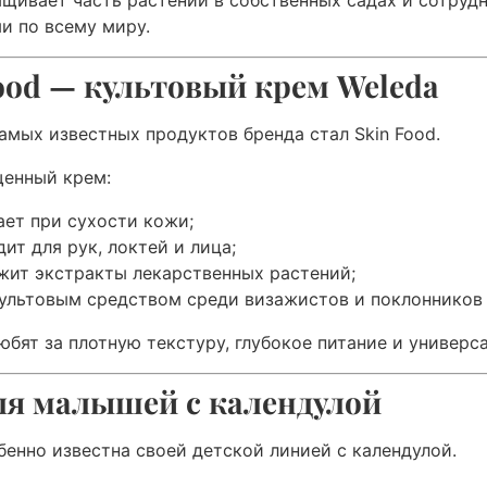
и по всему миру.
ood — культовый крем Weleda
амых известных продуктов бренда стал Skin Food.
щенный крем:
ает при сухости кожи;
ит для рук, локтей и лица;
жит экстракты лекарственных растений;
культовым средством среди визажистов и поклонников 
любят за плотную текстуру, глубокое питание и универс
ля малышей с календулой
бенно известна своей детской линией с календулой.