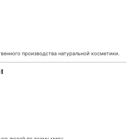
твенного производства натуральной косметики.
и
нов людей по всему миру.