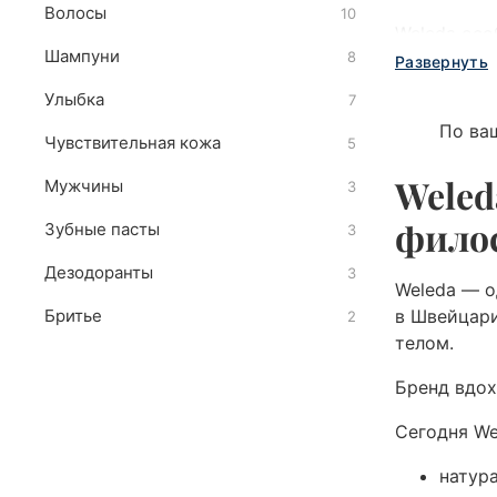
Волосы
10
Weleda осо
Шампуни
8
всей семьи
Развернуть
Улыбка
7
По ва
Чувствительная кожа
5
Weled
Мужчины
3
фило
Зубные пасты
3
Дезодоранты
3
Weleda — о
Бритье
в Швейцари
2
телом.
Бренд вдох
Сегодня We
натур