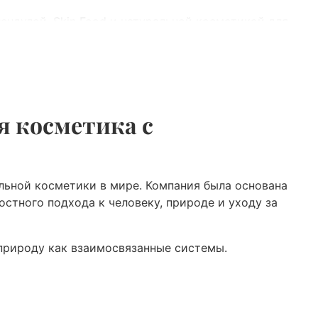
ендулой, Skin Food и натуральной косметикой для
я косметика с
ы
льной косметики в мире. Компания была основана
остного подхода к человеку, природе и уходу за
природу как взаимосвязанные системы.