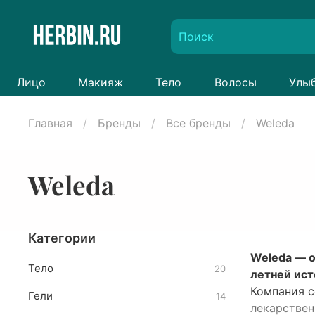
Лицо
Макияж
Тело
Волосы
Улы
Главная
Бренды
Все бренды
Weleda
Weleda
Категории
Weleda — о
Тело
20
летней ист
Компания с
Гели
14
лекарствен