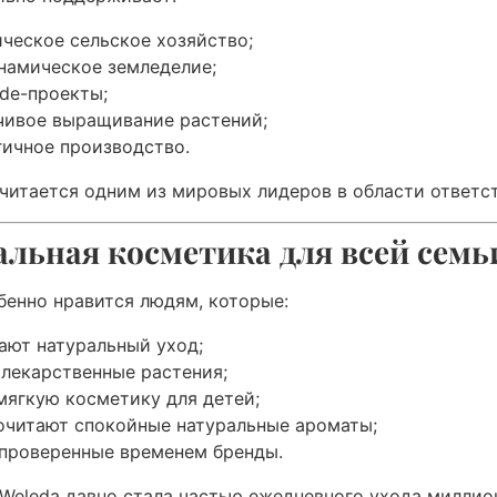
ическое сельское хозяйство;
намическое земледелие;
rade-проекты;
чивое выращивание растений;
гичное производство.
читается одним из мировых лидеров в области ответс
льная косметика для всей семь
бенно нравится людям, которые:
ают натуральный уход;
 лекарственные растения;
мягкую косметику для детей;
очитают спокойные натуральные ароматы;
 проверенные временем бренды.
Weleda давно стала частью ежедневного ухода миллио