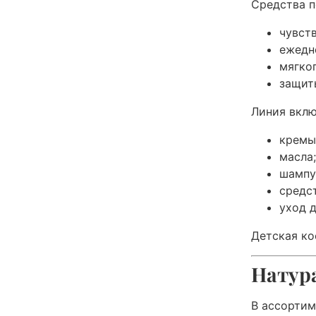
Средства п
чувст
ежедн
мягко
защит
Линия вклю
кремы
масла;
шампу
средст
уход д
Детская ко
Натура
В ассортим