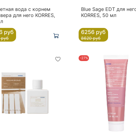
етная вода с корнем
Blue Sage EDT для нег
вера для него KORRES,
KORRES, 50 мл
мл
6 руб
6256 руб
 руб
8620 руб
-27%