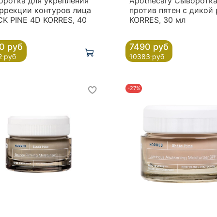
оротка для укрепления
Apothecary Сыворотк
ррекции контуров лица
против пятен с дикой
K PINE 4D KORRES, 40
KORRES, 30 мл
0 руб
7490 руб
2 руб
10383 руб
-27%