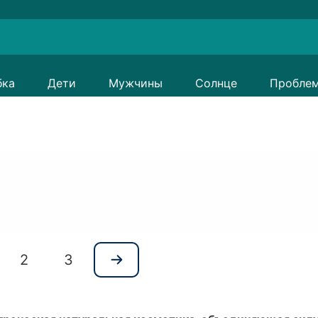
бка
Дети
Мужчины
Солнце
Пробле
2
3