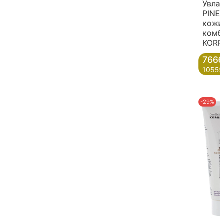
Увл
PINE
кожи
ком
KORR
766
1055
-29%