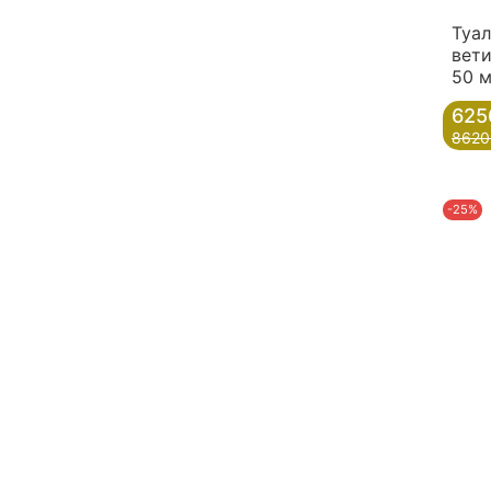
Туал
вети
50 
625
8620
-25%