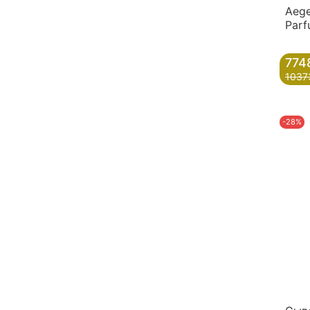
Aege
Parf
774
1037
-28%