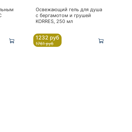
альным
Освежающий гель для душа
С
с бергамотом и грушей
KORRES, 250 мл
1232 руб
1761 руб