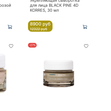
а
Укрепляющая сыворотка
 розой
для лица BLACK PINE 4D
KORRES, 30 мл
8900 руб
12322 руб
-27%