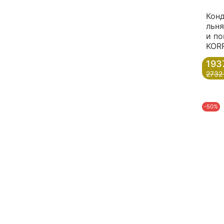
Кон
льня
и п
KORR
193
2732
-50%