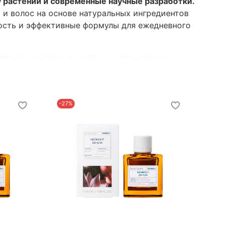
 растений и современные научные разработки.
 и волос на основе натуральных ингредиентов
ость и эффективные формулы для ежедневного
 сотрудничеством с местными фермерами и
 с современными технологиями ухода за кожей.
-27%