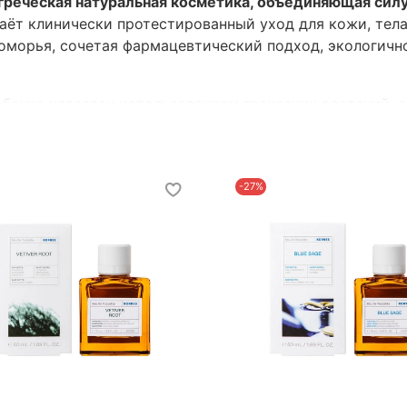
реческая натуральная косметика, объединяющая силу
аёт клинически протестированный уход для кожи, тела
морья, сочетая фармацевтический подход, экологичн
бенно известен использованием греческих растений,
, в которой натуральные компоненты работают вместе
-27%