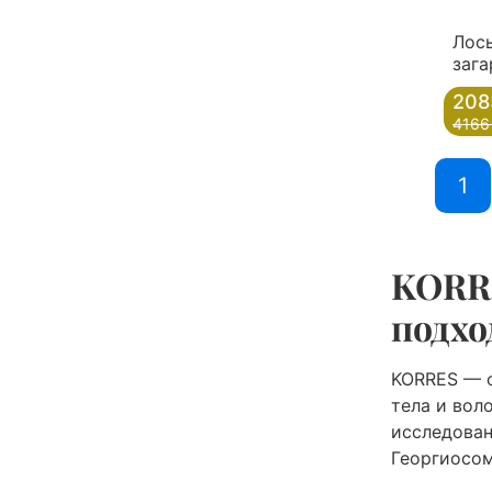
Лось
зага
208
4166
1
KORRE
подхо
KORRES — о
тела и вол
исследован
Георгиосом