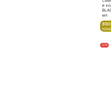
Сыв
и ко
BLAC
мл
890
1232
-27%