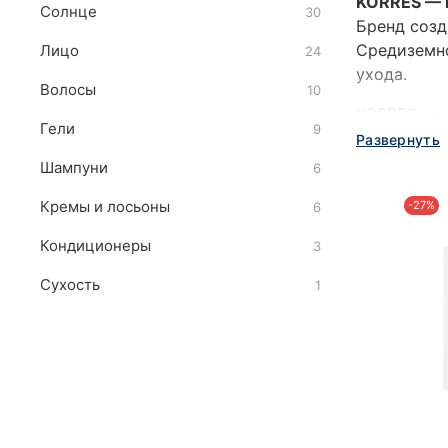
KORRES — г
Солнце
30
Бренд созд
Средиземно
Лицо
24
ухода.
Волосы
10
KORRES осо
Гели
9
косметикой
Развернуть
Шампуни
6
Кремы и лосьоны
-27%
6
Кондиционеры
3
Сухость
1