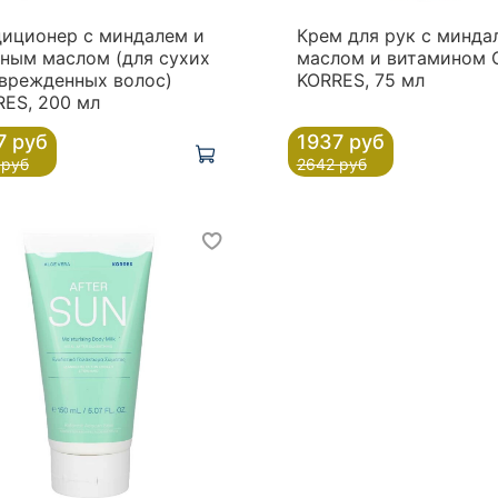
диционер с миндалем и
Крем для рук с минд
ным маслом (для сухих
маслом и витамином 
оврежденных волос)
KORRES, 75 мл
ES, 200 мл
7 руб
1937 руб
 руб
2642 руб