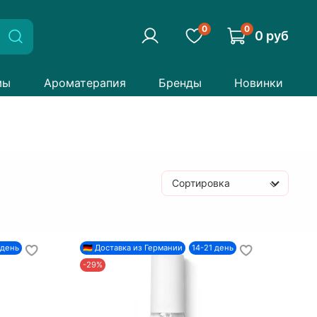
0
0
0 руб
мы
Ароматерапия
Бренды
Новинки
Сортировка
 день
🇩🇪 Доставка из Германии
14-21 день
-29%