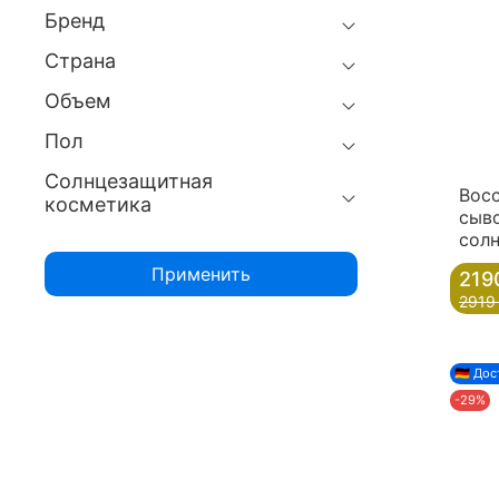
Бренд
Страна
Объем
Пол
Солнцезащитная
Вос
косметика
сыво
солн
Применить
219
2919
🇩🇪 До
-29%