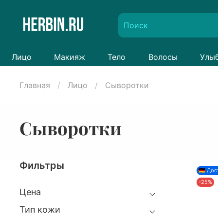
Лицо
Макияж
Тело
Волосы
Улы
Главная
Лицо
Сыворотки
Сыворотки
Фильтры
🇩🇪 До
-25%
Цена
Тип кожи