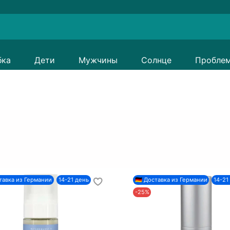
бка
Дети
Мужчины
Солнце
Пробле
ставка из Германии
14-21 день
🇩🇪 Доставка из Германии
14-21
-25%