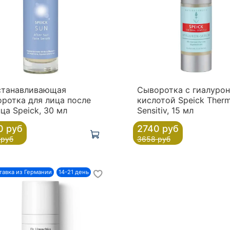
станавливающая
Сыворотка с гиалуро
ротка для лица после
кислотой Speick Therm
ца Speick, 30 мл
Sensitiv, 15 мл
0 руб
2740 руб
 руб
3658 руб
ставка из Германии
14-21 день