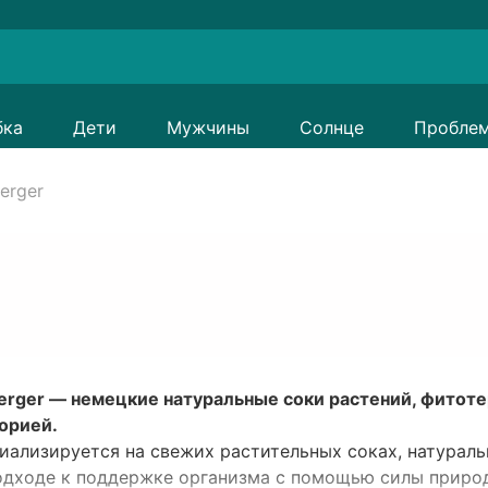
бка
Дети
Мужчины
Солнце
Пробле
erger
rger — немецкие натуральные соки растений, фитотер
орией.
иализируется на свежих растительных соках, натураль
-подходе к поддержке организма с помощью силы приро