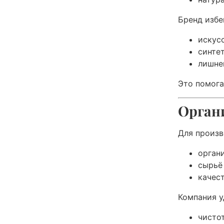
Бренд избе
искус
синте
лишне
Это помога
Органи
Для произв
орган
сырьё
качес
Компания у
чисто