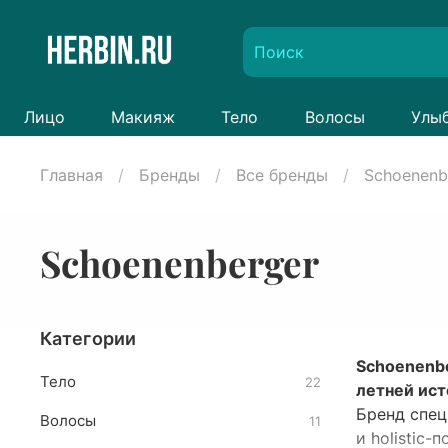
Лицо
Макияж
Тело
Волосы
Улы
Главная
Бренды
Все бренды
Schoenenb
Schoenenberger
Категории
Schoenenbe
Тело
22
летней ист
Бренд спец
Волосы
11
и holistic