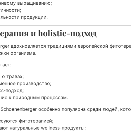
чивому выращиванию;
гичности;
альности продукции.
рапия и holistic-подход
rger вдохновляется традициями европейской фитотер
жки организма.
тает:
 о травах;
менное производство;
ss-подход;
ние к природным процессам.
Schoenenberger особенно популярна среди людей, кото
есуются фитотерапией;
ают натуральные wellness-продукты;