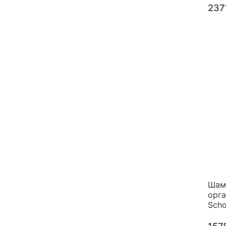
237
Шам
орг
Scho