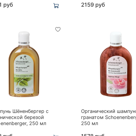
1 руб
2159 руб
пунь Шёненбергер с
Органический шампун
анической березой
гранатом Schoenenberg
enenberger, 250 мл
250 мл