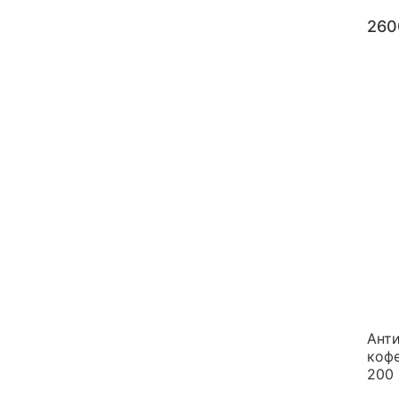
260
Ант
кофе
200