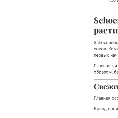
157
Schoe
расти
Schoenenbe
соков. Ком
первых нач
Главная фи
образом, б
Свежи
Главная ос
Бренд прои