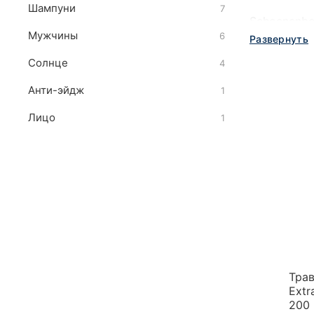
Шампуни
7
Schoenenbe
Мужчины
6
щадящей пе
Развернуть
Солнце
4
Анти-эйдж
1
Лицо
1
Трав
Extr
200