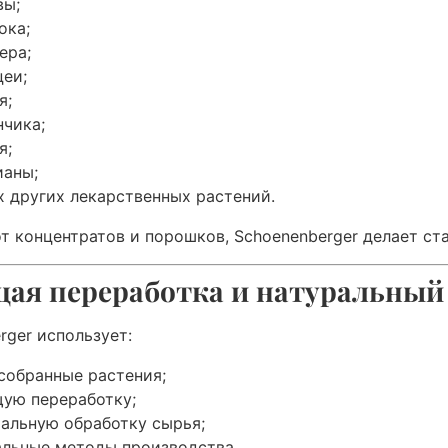
вы;
ока;
ера;
цеи;
я;
нчика;
я;
ианы;
х других лекарственных растений.
от концентратов и порошков, Schoenenberger делает с
ая переработка и натуральный 
rger использует:
собранные растения;
ую переработку;
альную обработку сырья;
альные методы производства.