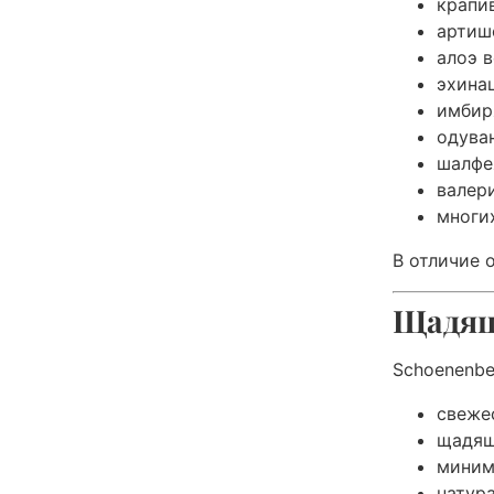
крапи
артиш
алоэ в
эхина
имбир
одува
шалфе
валер
многи
В отличие 
Щадящ
Schoenenbe
свеже
щадящ
миним
натур