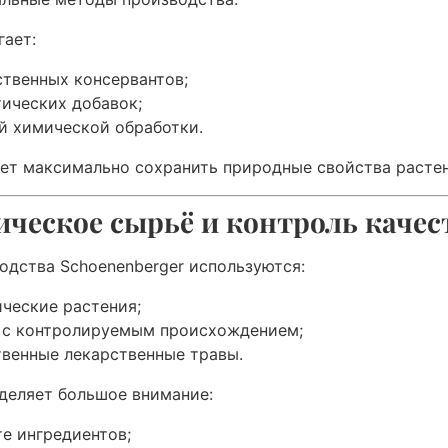
гает:
ственных консервантов;
тических добавок;
й химической обработки.
ет максимально сохранить природные свойства растен
ческое сырьё и контроль качес
одства Schoenenberger используются:
ические растения;
 с контролируемым происхождением;
твенные лекарственные травы.
деляет большое внимание:
те ингредиентов;