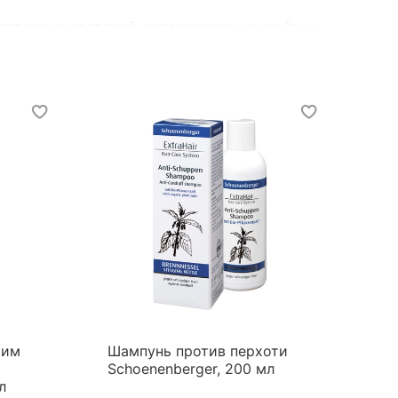
ственных растений, органическим сырьём и
ых добавок.
ким
Шампунь против перхоти
Schoenenberger, 200 мл
л