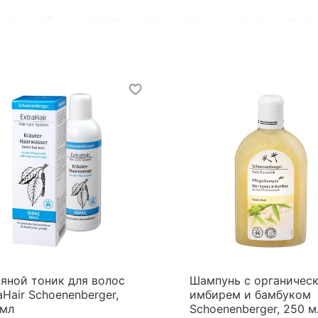
rger особенно известен своими свежими соками лекар
реработкой растений без концентратов и искусственн
яной тоник для волос
Шампунь с органичес
aHair Schoenenberger,
имбирем и бамбуком
 мл
Schoenenberger, 250 м