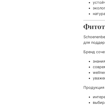
устой
эколо
натур
Фитоте
Schoenenbe
для поддер
Бренд соче
знания
совре
wellne
уваже
Продукция 
интер
выбир