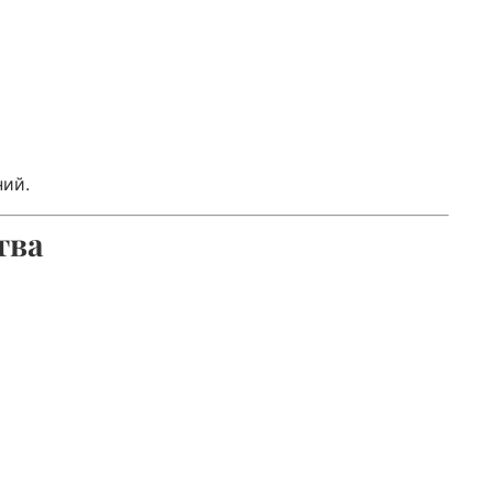
ий.
тва