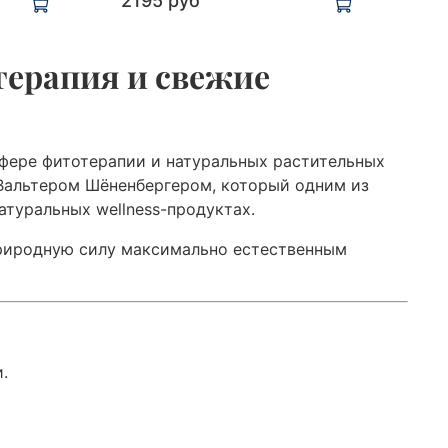
2195 руб
терапия и свежие
сфере фитотерапии и натуральных растительных
 Вальтером Шёненбергером, который одним из
атуральных wellness-продуктах.
риродную силу максимально естественным
.