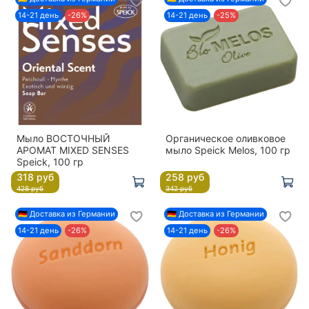
14-21 день
-26%
14-21 день
-25%
Мыло ВОСТОЧНЫЙ
Органическое оливковое
АРОМАТ MIXED SENSES
мыло Speick Melos, 100 гр
Speick, 100 гр
318 руб
258 руб
428 руб
342 руб
🇩🇪 Доставка из Германии
🇩🇪 Доставка из Германии
14-21 день
-26%
14-21 день
-26%