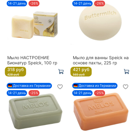
14-21 день
-26%
14-21 день
-26%
Мыло НАСТРОЕНИЕ
Мыло для ванны Speick на
Бионатур Speick, 100 гр
основе пахты, 225 гр
318 руб
421 руб
428 руб
565 руб
🇩🇪 Доставка из Германии
🇩🇪 Доставка из Германии
14-21 день
-25%
14-21 день
-25%