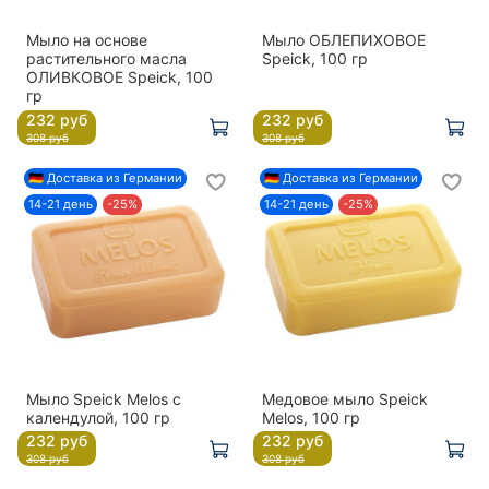
Мыло на основе
Мыло ОБЛЕПИХОВОЕ
растительного масла
Speick, 100 гр
ОЛИВКОВОЕ Speick, 100
гр
232 руб
232 руб
308 руб
308 руб
🇩🇪 Доставка из Германии
🇩🇪 Доставка из Германии
14-21 день
-25%
14-21 день
-25%
Мыло Speick Melos с
Медовое мыло Speick
календулой, 100 гр
Melos, 100 гр
232 руб
232 руб
308 руб
308 руб