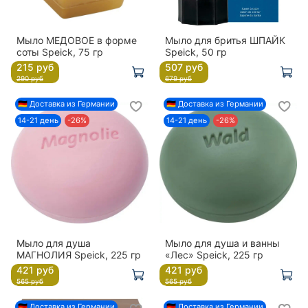
Мыло МЕДОВОЕ в форме
Мыло для бритья ШПАЙК
соты Speick, 75 гр
Speick, 50 гр
215 руб
507 руб
290 руб
679 руб
🇩🇪 Доставка из Германии
🇩🇪 Доставка из Германии
14-21 день
-26%
14-21 день
-26%
Мыло для душа
Мыло для душа и ванны
МАГНОЛИЯ Speick, 225 гр
«Лес» Speick, 225 гр
421 руб
421 руб
565 руб
565 руб
🇩🇪 Доставка из Германии
🇩🇪 Доставка из Германии