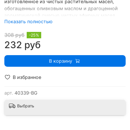
изготовленное из чистых растительных масел,
обогащенных оливковым маслом и драгоценной
ароматической смесью чистых эфирных масел.
Показать полностью
Веганский продукт.
308 руб
-25%
232 руб
В корзину
В избранное
арт.
40339-BG
Выбрать