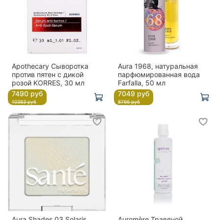
Apothecary Сыворотка
Aura 1968, натуральная
против пятен с дикой
парфюмированная вода
розой KORRES, 30 мл
Farfalla, 50 мл
7490 руб
7049 руб
10383 руб
8796 руб
Aura Shades 03 Solaris
Auromère Травяной