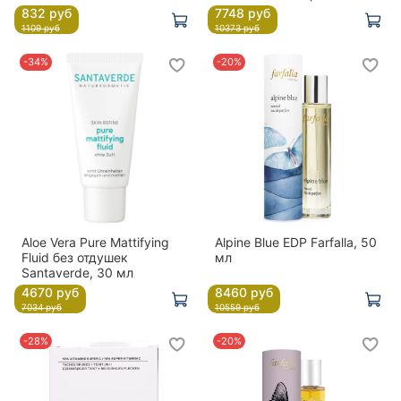
832 руб
7748 руб
1109 руб
10373 руб
-34%
-20%
Aloe Vera Pure Mattifying
Alpine Blue EDP Farfalla, 50
Fluid без отдушек
мл
Santaverde, 30 мл
4670 руб
8460 руб
7034 руб
10559 руб
-28%
-20%