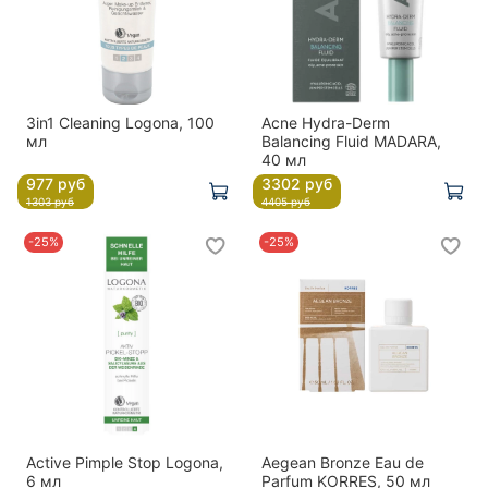
3in1 Cleaning Logona, 100
Acne Hydra-Derm
мл
Balancing Fluid MADARA,
40 мл
977 руб
3302 руб
1303 руб
4405 руб
-25%
-25%
Active Pimple Stop Logona,
Aegean Bronze Eau de
6 мл
Parfum KORRES, 50 мл