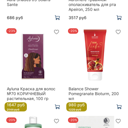
Sante
ополаскиватель для рта
Apeiron, 250 мл
686 руб
3517 руб
-23%
-20%
Ayluna Краска для волос
Balance Shower
№70 КОРИЧНЕВЫЙ
Pomegranate Bioturm, 200
растительная, 100 гр
мл
1647 руб
980 руб
2144 руб
1225 руб
-20%
-20%