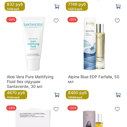
832 руб
7748 руб
1109 руб
10373 руб
-34%
-20%
Aloe Vera Pure Mattifying
Alpine Blue EDP Farfalla, 50
Fluid без отдушек
мл
Santaverde, 30 мл
4670 руб
8460 руб
7034 руб
10559 руб
-28%
-20%