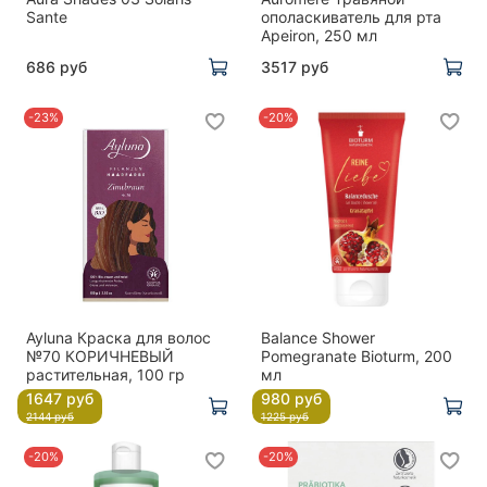
Sante
ополаскиватель для рта
Apeiron, 250 мл
686 руб
3517 руб
-23%
-20%
Ayluna Краска для волос
Balance Shower
№70 КОРИЧНЕВЫЙ
Pomegranate Bioturm, 200
растительная, 100 гр
мл
1647 руб
980 руб
2144 руб
1225 руб
-20%
-20%