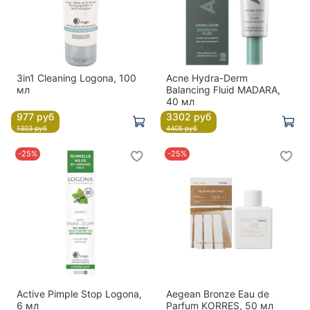
3in1 Cleaning Logona, 100
Acne Hydra-Derm
мл
Balancing Fluid MADARA,
40 мл
977 руб
3302 руб
1303 руб
4405 руб
-25%
-25%
Active Pimple Stop Logona,
Aegean Bronze Eau de
6 мл
Parfum KORRES, 50 мл