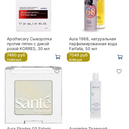
Apothecary Сыворотка
Aura 1968, натуральная
против пятен с дикой
парфюмированная вода
розой KORRES, 30 мл
Farfalla, 50 мл
7490 руб
7049 руб
10383 руб
8796 руб
Aura Shades 03 Solaris
Auromère Травяной