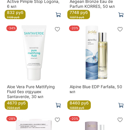
Active Pimple Stop Logona,
Aegean Bronze Eau de
6 мл
Parfum KORRES, 50 мл
832 руб
7748 руб
1109 руб
10373 руб
-34%
-20%
Aloe Vera Pure Mattifying
Alpine Blue EDP Farfalla, 50
Fluid без отдушек
мл
Santaverde, 30 мл
4670 руб
8460 руб
7034 руб
10559 руб
-28%
-20%