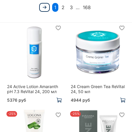
1
2
3
…
168
24 Active Lotion Amaranth
24 Cream Green Tea ReVital
pH 7.3 ReVital 24, 200 мл
24, 50 мл
5376 руб
4944 руб
-25%
-25%