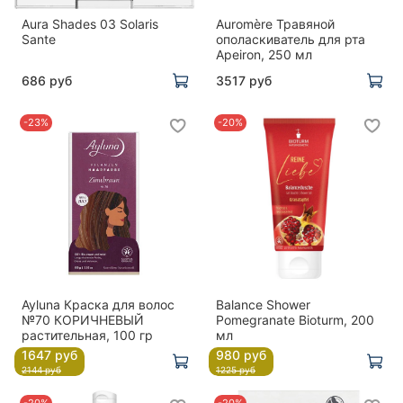
Aura Shades 03 Solaris
Auromère Травяной
Sante
ополаскиватель для рта
Apeiron, 250 мл
686 руб
3517 руб
-23%
-20%
Ayluna Краска для волос
Balance Shower
№70 КОРИЧНЕВЫЙ
Pomegranate Bioturm, 200
растительная, 100 гр
мл
1647 руб
980 руб
2144 руб
1225 руб
-20%
-20%