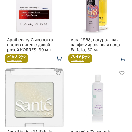
Apothecary Сыворотка
Aura 1968, натуральная
против пятен с дикой
парфюмированная вода
розой KORRES, 30 мл
Farfalla, 50 мл
7490 руб
7049 руб
10383 руб
8796 руб
Aura Shades 03 Solaris
Auromère Травяной