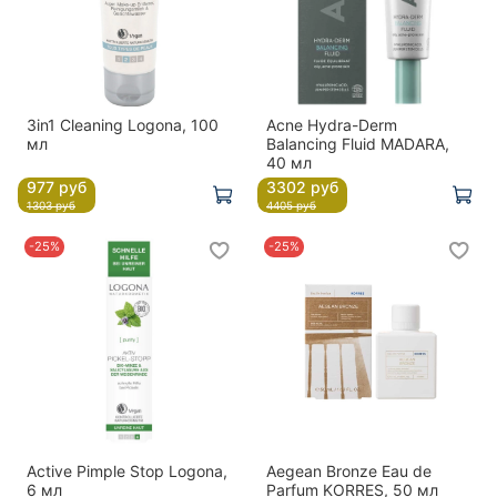
3in1 Cleaning Logona, 100
Acne Hydra-Derm
мл
Balancing Fluid MADARA,
40 мл
977 руб
3302 руб
1303 руб
4405 руб
-25%
-25%
Active Pimple Stop Logona,
Aegean Bronze Eau de
6 мл
Parfum KORRES, 50 мл