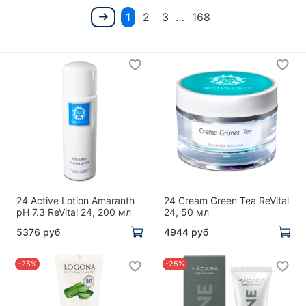
1
2
3
…
168
24 Active Lotion Amaranth
24 Cream Green Tea ReVital
pH 7.3 ReVital 24, 200 мл
24, 50 мл
5376 руб
4944 руб
-25%
-25%