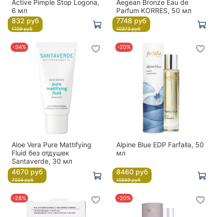
Active Pimple Stop Logona,
Aegean Bronze Eau de
6 мл
Parfum KORRES, 50 мл
832 руб
7748 руб
1109 руб
10373 руб
-34%
-20%
Aloe Vera Pure Mattifying
Alpine Blue EDP Farfalla, 50
Fluid без отдушек
мл
Santaverde, 30 мл
4670 руб
8460 руб
7034 руб
10559 руб
-28%
-20%