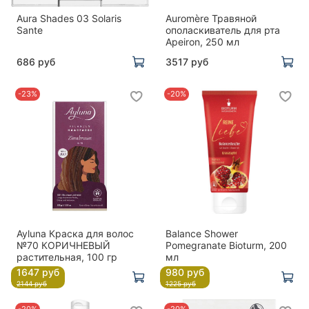
Aura Shades 03 Solaris
Auromère Травяной
Sante
ополаскиватель для рта
Apeiron, 250 мл
686 руб
3517 руб
-23%
-20%
Ayluna Краска для волос
Balance Shower
№70 КОРИЧНЕВЫЙ
Pomegranate Bioturm, 200
растительная, 100 гр
мл
1647 руб
980 руб
2144 руб
1225 руб
-20%
-20%