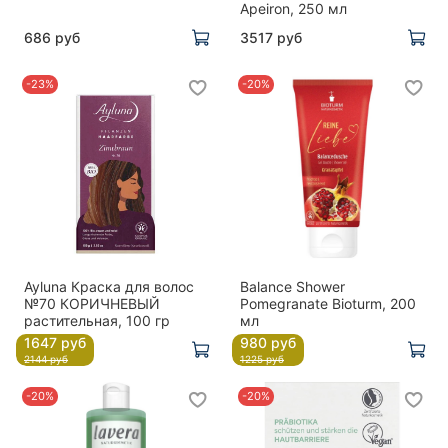
Apeiron, 250 мл
686 руб
3517 руб
-23%
-20%
Ayluna Краска для волос
Balance Shower
№70 КОРИЧНЕВЫЙ
Pomegranate Bioturm, 200
растительная, 100 гр
мл
1647 руб
980 руб
2144 руб
1225 руб
-20%
-20%