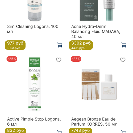
3in1 Cleaning Logona, 100
Acne Hydra-Derm
мл
Balancing Fluid MADARA,
40 мл
977 руб
3302 руб
1303 руб
4405 руб
-25%
-25%
Active Pimple Stop Logona,
Aegean Bronze Eau de
6 мл
Parfum KORRES, 50 мл
832 руб
7748 руб