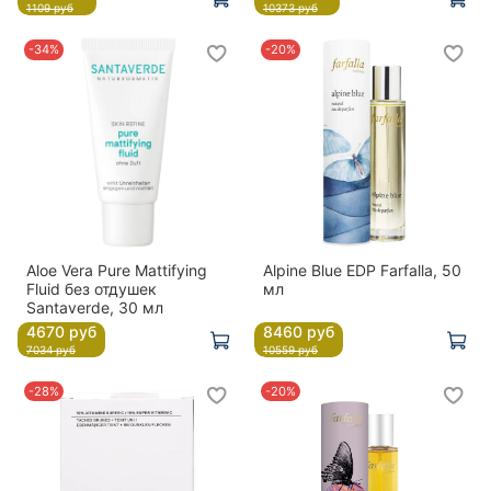
1109 руб
10373 руб
-34%
-20%
Aloe Vera Pure Mattifying
Alpine Blue EDP Farfalla, 50
Fluid без отдушек
мл
Santaverde, 30 мл
4670 руб
8460 руб
7034 руб
10559 руб
-28%
-20%