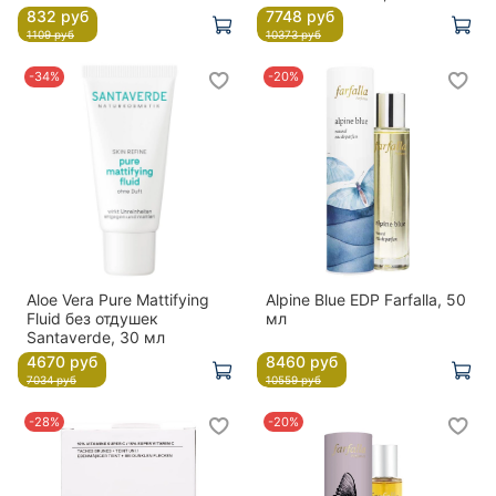
832 руб
7748 руб
1109 руб
10373 руб
-34%
-20%
Aloe Vera Pure Mattifying
Alpine Blue EDP Farfalla, 50
Fluid без отдушек
мл
Santaverde, 30 мл
4670 руб
8460 руб
7034 руб
10559 руб
-28%
-20%