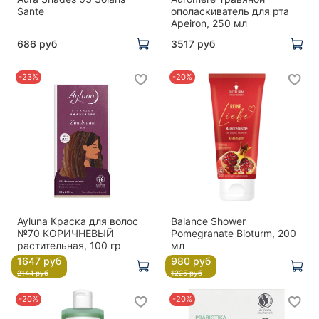
Sante
ополаскиватель для рта
Apeiron, 250 мл
686 руб
3517 руб
-23%
-20%
Ayluna Краска для волос
Balance Shower
№70 КОРИЧНЕВЫЙ
Pomegranate Bioturm, 200
растительная, 100 гр
мл
1647 руб
980 руб
2144 руб
1225 руб
-20%
-20%