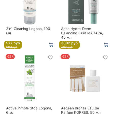
3in1 Cleaning Logona, 100
Acne Hydra-Derm
мл
Balancing Fluid MADARA,
40 мл
977 руб
3302 руб
1303 руб
4405 руб
-25%
-25%
Active Pimple Stop Logona,
Aegean Bronze Eau de
6 мл
Parfum KORRES, 50 мл