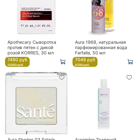
Apothecary Сыворотка
Aura 1968, натуральная
против пятен с дикой
парфюмированная вода
розой KORRES, 30 мл
Farfalla, 50 мл
7490 руб
7049 руб
10383 руб
8796 руб
Aura Shades 03 Solaris
Auromère Травяной