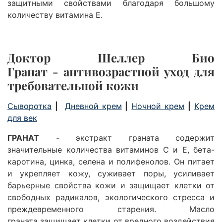
защитными свойствами благодаря большому
количеству витамина Е.
Доктор Шеллер Био
Гранат
- антивозрастной уход для
требовательной кожи
Сыворотка
|
Дневной крем
|
Ночной крем
|
Крем
для век
ГРАНАТ
-
экстракт граната
содержит
значительные количества витаминов С и Е, бета-
каротина, цинка, селена и полифенолов. Он питает
и укрепляет кожу, суживает поры, усиливает
барьерные свойства кожи и защищает клетки от
свободных радикалов, экологического стресса и
преждевременного старения.
Масло
граната
защищает клетки от вредного воздействия