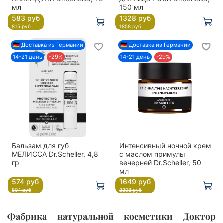
мл
150 мл
583 руб
1328 руб
815 руб
1858 руб
🇩🇪 Доставка из Германии
🇩🇪 Доставка из Германии
14-21 день
-29%
14-21 день
-29%
Бальзам для губ
Интенсивный ночной крем
МЕЛИССА Dr.Scheller, 4,8
с маслом примулы
гр
вечерней Dr.Scheller, 50
мл
574 руб
1649 руб
804 руб
2308 руб
Фабрика натуральной косметики Доктор