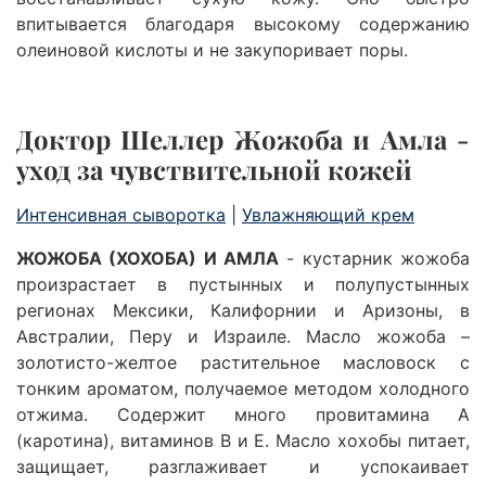
впитывается благодаря высокому содержанию
олеиновой кислоты и не закупоривает поры.
Доктор Шеллер Жожоба и Амла
-
уход за чувствительной кожей
Интенсивная сыворотка
|
Увлажняющий крем
ЖОЖОБА (ХОХОБА) И АМЛА
- кустарник жожоба
произрастает в пустынных и полупустынных
регионах Мексики, Калифорнии и Аризоны, в
Австралии, Перу и Израиле. Масло жожоба –
золотисто-желтое растительное масловоск с
тонким ароматом, получаемое методом холодного
отжима. Содержит много провитамина А
(каротина), витаминов В и Е. Масло хохобы питает,
защищает, разглаживает и успокаивает