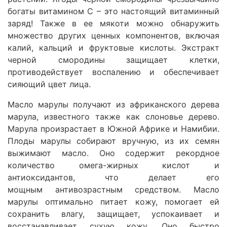
богаты витамином С – это настоящий витаминный
заряд! Также в ее мякоти можно обнаружить
множество других ценных компонентов, включая
калий, кальций и фруктовые кислоты.
Экстракт
черной смородины
защищает клетки,
противодействует воспалению и обеспечивает
сияющий цвет лица.
Масло марулы
получают из африканского дерева
марула, известного также как слоновье дерево.
Марула произрастает в Южной Африке и Намибии.
Плоды марулы собирают вручную, из их семян
выжимают масло. Оно содержит рекордное
количество омега-жирных кислот и
антиоксидантов, что делает его
мощным антивозрастным средством.
Масло
марулы
оптимально питает кожу, помогает ей
сохранить влагу, защищает, успокаивает и
восстанавливает сухую кожу. Оно быстро