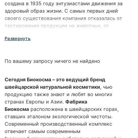
создана в 1935 году энтузиастами движения за
здоровый образ жизни. С самых первых дней
своего существования компания отказалась от
тестирования продукции на животных, от
использования парафинов и минеральных масел и
Развернуть
сделала ставку на целебные растения местного
происхождения.
По вашему запросу ничего не найдено
Сегодня Биокосма – это ведущий бренд
швейцарской натуральной косметики
, чью
продукцию также знают и любят во многих
странах Европы и Азии.
Фабрика
Биокосма
расположена в швейцарских горах,
ставших эталоном экологической чистоты.
Современный производственный комплекс
отвечает самым современным