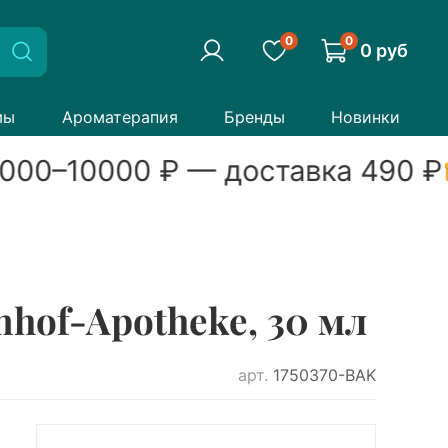
0
0
0 руб
мы
Ароматерапия
Бренды
Новинки
000
–
10000
₽ — доставка
490
₽
hof-Apotheke, 30 мл
арт.
1750370-BAK