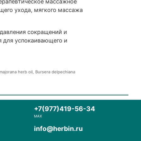
терапевтическое массажное
щего ухода, мягкого массажа
одавления сокращений и
я для успокаивающего и
 majorana herb oil, Bursera delpechiana
+7(977)419-56-34
MAX
info@herbin.ru