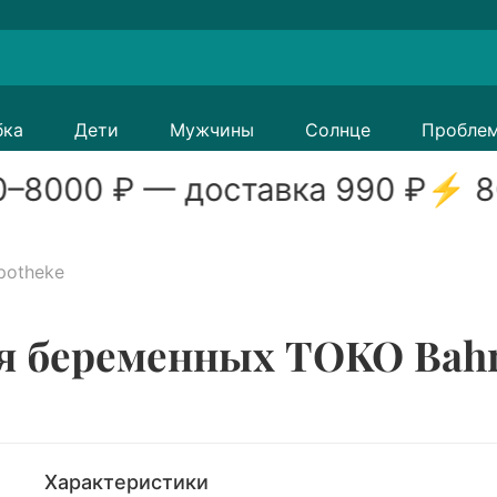
бка
Дети
Мужчины
Солнце
Пробле
0
–
8000
₽ — доставка
990
₽
⚡
8
potheke
я беременных TOKO Bahn
Характеристики