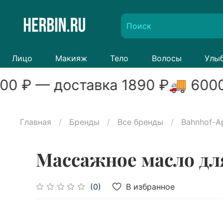
Лицо
Макияж
Тело
Волосы
Улы
00
₽ — доставка
1890
₽
🚚
600
Главная
Бренды
Все бренды
Bahnhof-A
Массажное масло дл
В избранное
(0)