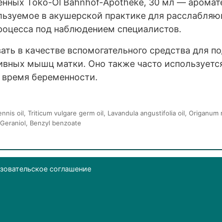
нных Toko-Öl Bahnhof-Apotheke, 30 мл — арома
льзуемое в акушерской практике для расслабляю
роцесса под наблюдением специалистов.
ать в качестве вспомогательного средства для п
ивных мышц матки. Оно также часто используетс
 время беременности.
nnis oil, Triticum vulgare germ oil, Lavandula angustifolia oil, Origanum
, Geraniol, Benzyl benzoate
зовательское соглашение