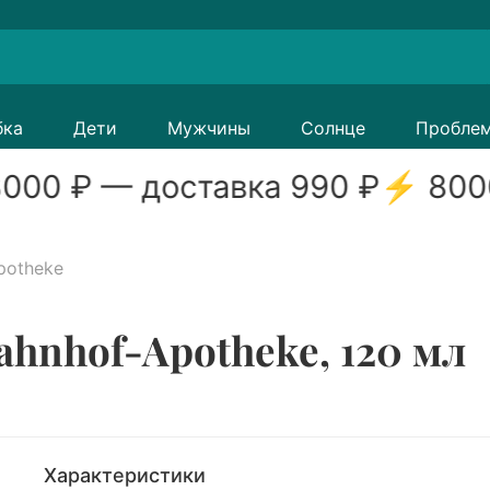
бка
Дети
Мужчины
Солнце
Пробле
000
₽ — доставка
990
₽
⚡
800
potheke
ahnhof-Apotheke, 120 мл
Характеристики