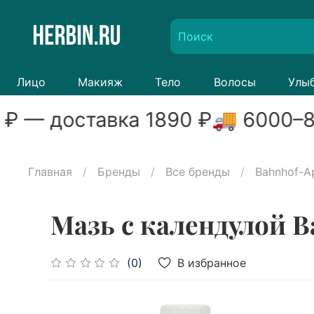
Лицо
Макияж
Тело
Волосы
Улы
₽ — доставка
1890
₽
🚚
6000
–
8
Главная
Бренды
Все бренды
Bahnhof-A
Мазь с календулой B
В избранное
(0)