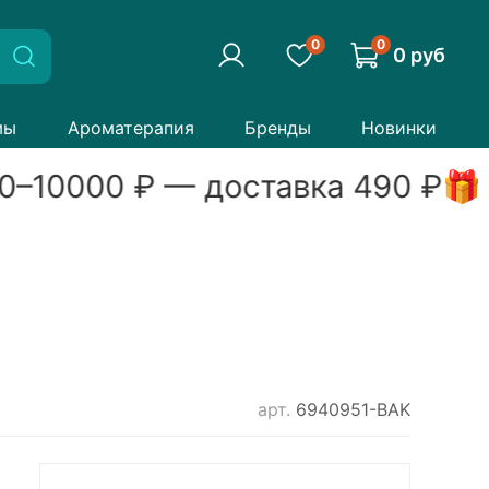
0
0
0 руб
мы
Ароматерапия
Бренды
Новинки
0
–
10000
₽ — доставка
490
₽
🎁
арт.
6940951-BAK