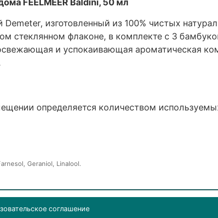
ома FEELMEER Baldini, 50 мл
 Demeter, изготовленный из 100% чистых натура
вном стеклянном флаконе, в комплекте с 3 бамбу
 освежающая и успокаивающая ароматическая ко
.
мещении определяется количеством используемы
arnesol, Geraniol, Linalool.
зовательское соглашение