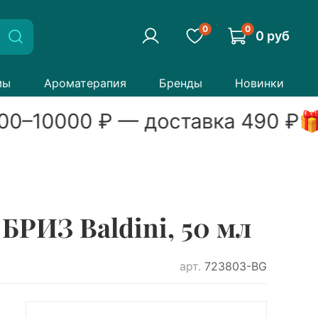
0
0
0 руб
мы
Ароматерапия
Бренды
Новинки
00
–
10000
₽ — доставка
490
₽

РИЗ Baldini, 50 мл
арт.
723803-BG