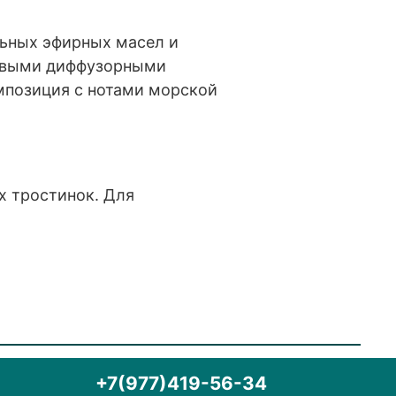
льных эфирных масел и
ковыми диффузорными
мпозиция с нотами морской
х тростинок. Для
+7(977)419-56-34