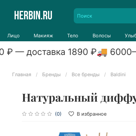
Лицо
Макияж
Тело
Волосы
Улы
0
₽ — доставка
1890
₽
🚚
6000
–
Главная
Бренды
Все бренды
Baldini
Натуральный диффуз
В избранное
(0)