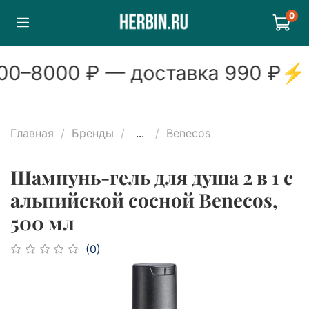
0
0
–
8000
₽ — доставка
990
₽
⚡
Главная
Бренды
...
Benecos
Шампунь-гель для душа 2 в 1 с
альпийской сосной Benecos,
500 мл
(0)