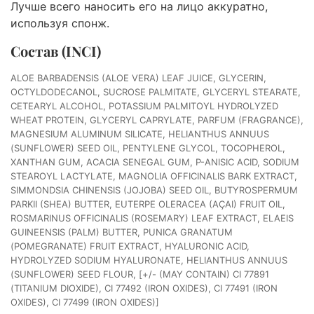
Лучше всего наносить его на лицо аккуратно,
используя спонж.
Состав (INCI)
ALOE BARBADENSIS (ALOE VERA) LEAF JUICE, GLYCERIN,
OCTYLDODECANOL, SUCROSE PALMITATE, GLYCERYL STEARATE,
CETEARYL ALCOHOL, POTASSIUM PALMITOYL HYDROLYZED
WHEAT PROTEIN, GLYCERYL CAPRYLATE, PARFUM (FRAGRANCE),
MAGNESIUM ALUMINUM SILICATE, HELIANTHUS ANNUUS
(SUNFLOWER) SEED OIL, PENTYLENE GLYCOL, TOCOPHEROL,
XANTHAN GUM, ACACIA SENEGAL GUM, P-ANISIC ACID, SODIUM
STEAROYL LACTYLATE, MAGNOLIA OFFICINALIS BARK EXTRACT,
SIMMONDSIA CHINENSIS (JOJOBA) SEED OIL, BUTYROSPERMUM
PARKII (SHEA) BUTTER, EUTERPE OLERACEA (AÇAI) FRUIT OIL,
ROSMARINUS OFFICINALIS (ROSEMARY) LEAF EXTRACT, ELAEIS
GUINEENSIS (PALM) BUTTER, PUNICA GRANATUM
(POMEGRANATE) FRUIT EXTRACT, HYALURONIC ACID,
HYDROLYZED SODIUM HYALURONATE, HELIANTHUS ANNUUS
(SUNFLOWER) SEED FLOUR, [+/- (MAY CONTAIN) CI 77891
(TITANIUM DIOXIDE), CI 77492 (IRON OXIDES), CI 77491 (IRON
OXIDES), CI 77499 (IRON OXIDES)]