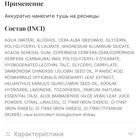
Применение
Аккуратно нанесите тушь на ресницы.
Состав (INCI)
AQUA (WATER), ALCOHOL, CERA ALBA (BEESWAX), GLYCERIN,
POLYGLYCERYL-5 LAURATE, MAGNESIUM ALUMINUM SILICATE,
ACACIA SENEGAL GUM, COPERNICIA CERIFERA CERA/COPERNICIA
CERIFERA (CARNAUBA) WAX, POLYGLYCERYL-3 STEARATE,
HYDROGENATED LECITHIN, TALC, GLYCERYL CAPRYLATE,
SIMMONDSIA CHINENSIS (JOJOBA) SEED OIL, P-ANISIC ACID,
ROSMARINUS OFFICINALIS (ROSEMARY) LEAF EXTRACT,
HELIANTHUS ANNUUS (SUNFLOWER) SEED OIL, SODIUM
HYDROXIDE, LIMONENE, TOCOPHEROL, PARFUM (NATURAL
ESSENTIAL OILS), ALOE BARBADENSIS (ALOE VERA) LEAF JUICE
POWDER, CITRAL, LINALOOL, CI 77499 (IRON OXIDES), CI 77491
(IRON OXIDES), CI 77492 (IRON OXIDES), CI 77891 (TITANIUM
DIOXIDE) +aus kontrolliert biologischem Anbau
Характеристики