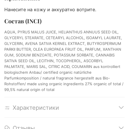
Нанесите на кожу и аккуратно вотрите.
Состав (INCI)
AQUA, PYRUS MALUS JUICE, HELIANTHUS ANNUUS SEED OIL,
GLYCERYL STEARATE, CETEARYL ALCOHOL, ISOAMYL LAURATE,
GLYCERIN, AVENA SATIVA KERNEL EXTRACT, BUTYROSPERMUM
PARKII BUTTER, OLEA EUROPAEA FRUIT OIL, PARFUM, XANTHAN
GUM, SODIUM BENZOATE, POTASSIUM SORBATE, CANNABIS
SATIVA SEED OIL, LECITHIN, TOCOPHEROL, ASCORBYL
PALMITATE, MARIS SAL, CITRIC ACID, COUMARIN aus kontrolliert
biologischem Anbau/ certified organic natürliche
Parfumkomposition / natural fragrance hergestellt aus Bio-
Rohstoffen/ made using organic ingredients 27% organic of total /
99,5% natural origin of total
Характеристики
Отзывы