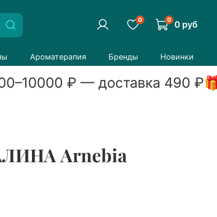
0
0
0 руб
мы
Ароматерапия
Бренды
Новинки
00
–
10000
₽ — доставка
490
₽

АЛИНА Arnebia