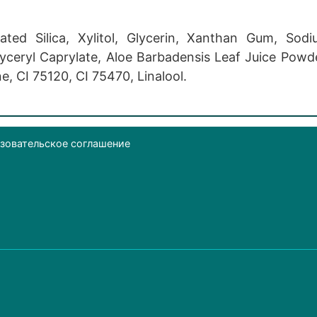
ated Silica, Xylitol, Glycerin, Xanthan Gum, So
yceryl Caprylate, Aloe Barbadensis Leaf Juice Powde
e, CI 75120, CI 75470, Linalool.
зовательское соглашение