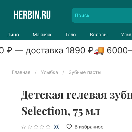
Лицо
Макияж
Тело
Волосы
Улы
0
₽ — доставка
1890
₽
🚚
6000
–
Главная
Улыбка
Зубные пасты
Детская гелевая зу
Selection, 75 мл
В избранное
(0)