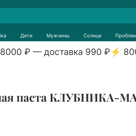
бка
Дети
Мужчины
Солнце
Пробле
8000
₽ — доставка
990
₽
⚡
80
бная паста КЛУБНИКА-М