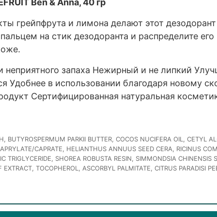
FRUIT Ben & Anna, 40 гр
кты грейпфрута и лимона делают этот дезодоран
пальцем на стик дезодоранта и распределите его
коже.
и неприятного запаха Нежирный и не липкий Улуч
ся Удобнее в использовании благодаря новому с
продукт Сертифицированная натуральная космети
H, BUTYROSPERMUM PARKII BUTTER, COCOS NUCIFERA OIL, CETYL A
APRYLATE/CAPRATE, HELIANTHUS ANNUUS SEED CERA, RICINUS COM
RIC TRIGLYCERIDE, SHOREA ROBUSTA RESIN, SIMMONDSIA CHINENSIS 
EXTRACT, TOCOPHEROL, ASCORBYL PALMITATE, CITRUS PARADISI PEEL O