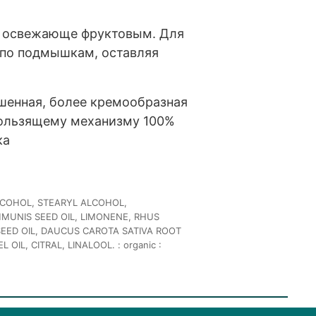
т освежающе фруктовым. Для
 по подмышкам, оставляя
шенная, более кремообразная
кользящему механизму 100%
ка
LCOHOL, STEARYL ALCOHOL,
MUNIS SEED OIL, LIMONENE, RHUS
SEED OIL, DAUCUS CAROTA SATIVA ROOT
IL, CITRAL, LINALOOL. : organic :