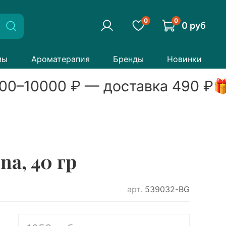
0
0
0 руб
мы
Ароматерапия
Бренды
Новинки
00
–
10000
₽ — доставка
490
₽

a, 40 гр
арт.
539032-BG