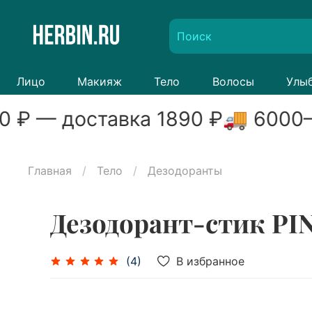
Лицо
Макияж
Тело
Волосы
Улы
0
₽ — доставка
1890
₽
🚚
6000
–
Главная
Тело
Дезодоранты
Дезодорант-стик PI
В избранное
(4)