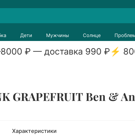
бка
Дети
Мужчины
Солнце
Пробле
8000
₽ — доставка
990
₽
⚡
80
NK GRAPEFRUIT Ben & Ann
Характеристики