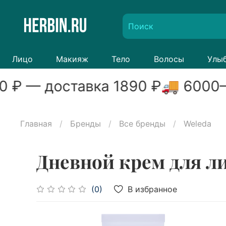
Лицо
Макияж
Тело
Волосы
Улы
0
₽ — доставка
1890
₽
🚚
6000
–
Главная
Бренды
Все бренды
Weleda
Дневной крем для ли
В избранное
(0)