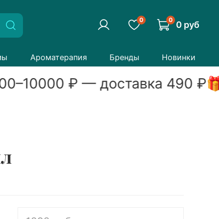
0
0
0 руб
мы
Ароматерапия
Бренды
Новинки
00
–
10000
₽ — доставка
490
₽

мл