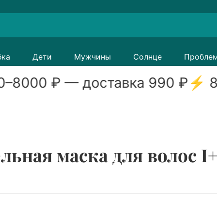
бка
Дети
Мужчины
Солнце
Пробле
0
–
8000
₽ — доставка
990
₽
⚡
8
ьная маска для волос I+