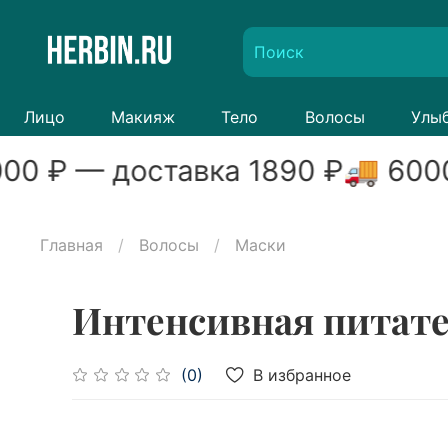
Лицо
Макияж
Тело
Волосы
Улы
00
₽ — доставка
1890
₽
🚚
600
Главная
Волосы
Маски
Интенсивная питател
В избранное
(0)