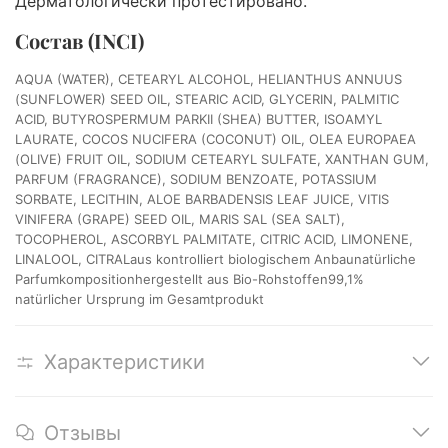
Дерматологически протестировано.
Состав (INCI)
AQUA (WATER), CETEARYL ALCOHOL, HELIANTHUS ANNUUS
(SUNFLOWER) SEED OIL, STEARIC ACID, GLYCERIN, PALMITIC
ACID, BUTYROSPERMUM PARKII (SHEA) BUTTER, ISOAMYL
LAURATE, COCOS NUCIFERA (COCONUT) OIL, OLEA EUROPAEA
(OLIVE) FRUIT OIL, SODIUM CETEARYL SULFATE, XANTHAN GUM,
PARFUM (FRAGRANCE), SODIUM BENZOATE, POTASSIUM
SORBATE, LECITHIN, ALOE BARBADENSIS LEAF JUICE, VITIS
VINIFERA (GRAPE) SEED OIL, MARIS SAL (SEA SALT),
TOCOPHEROL, ASCORBYL PALMITATE, CITRIC ACID, LIMONENE,
LINALOOL, CITRALaus kontrolliert biologischem Anbaunatürliche
Parfumkompositionhergestellt aus Bio-Rohstoffen99,1%
natürlicher Ursprung im Gesamtprodukt
Характеристики
Отзывы