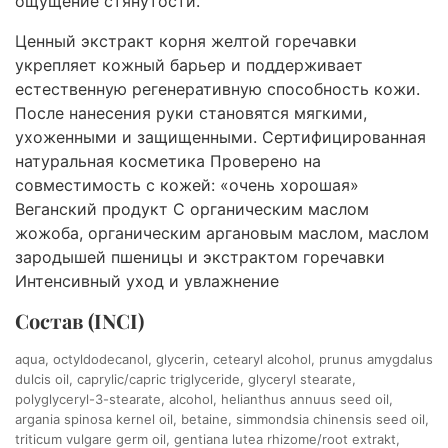
ощущение стянутости.
Ценный экстракт корня желтой горечавки
укрепляет кожный барьер и поддерживает
естественную регенеративную способность кожи.
После нанесения руки становятся мягкими,
ухоженными и защищенными. Сертифицированная
натуральная косметика Проверено на
совместимость с кожей: «очень хорошая»
Веганский продукт С органическим маслом
жожоба, органическим аргановым маслом, маслом
зародышей пшеницы и экстрактом горечавки
Интенсивный уход и увлажнение
Состав (INCI)
aqua, octyldodecanol, glycerin, cetearyl alcohol, prunus amygdalus
dulcis oil, caprylic/capric triglyceride, glyceryl stearate,
polyglyceryl-3-stearate, alcohol, helianthus annuus seed oil,
argania spinosa kernel oil, betaine, simmondsia chinensis seed oil,
triticum vulgare germ oil, gentiana lutea rhizome/root extrakt,