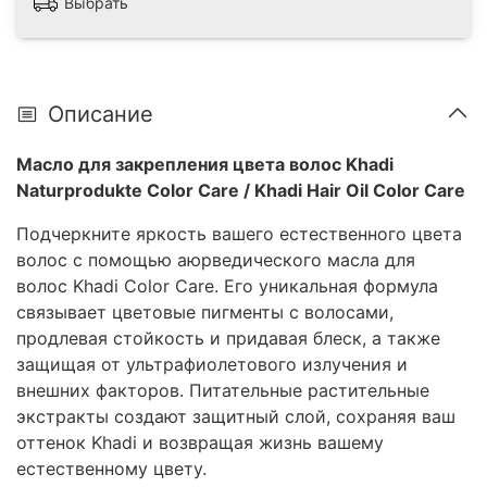
Выбрать
• Благодаря аюрведической силе эликсира кхади:
защитные растительные экстракты питают и
сохраняют цвет ваших волос, окрашенных
растительными экстрактами.
Описание
• Свежий блеск и длительная стойкость цвета для
ваших волос, окрашенных растительными или
Масло для закрепления цвета волос Khadi
натуральными красками.
Naturprodukte Color Care / Khadi Hair Oil Color Care
• Разработано по аюрведической рецептуре: 100%
натуральный и веганский продукт.
Подчеркните яркость вашего естественного цвета
волос с помощью аюрведического масла для
волос Khadi Color Care. Его уникальная формула
связывает цветовые пигменты с волосами,
продлевая стойкость и придавая блеск, а также
защищая от ультрафиолетового излучения и
внешних факторов. Питательные растительные
экстракты создают защитный слой, сохраняя ваш
оттенок Khadi и возвращая жизнь вашему
естественному цвету.