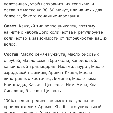
полотенцем, чтобы сохранить их теплыми, и
оставьте масло на 30-60 минут, или на ночь для
более глубокого кондиционирования.
Совет:
Каждый тип волос уникален, поэтому
начните с небольшого количества и регулируйте
количество в зависимости от потребностей ваших
волос.
Состав:
Масло семян кунжута, Масло рисовых
отрубей, Масло семян брокколи, Каприловый/
каприновый триглицерид, Изоамиллаурат, Масло
зародышей пшеницы,
Аромат Кхади
, Масло
виноградных косточек, Лимонен, М
асло нима
,
Бринградж
,
Кассия
,
Центелла
,
Ним
,
Амла
,
Хна
,
Линалоол, Эвгенол, Цитраль.
100% всех ингредиентов имеют натуральное
происхождение. Аромат
Khadi – это уникальный
аромат, созданный из чистых натуральных