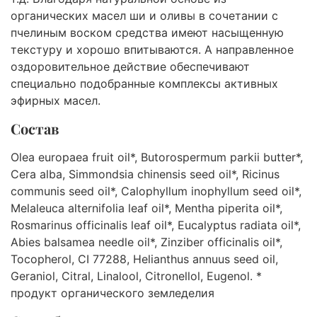
органических масел ши и оливы в сочетании с
пчелиным воском средства имеют насыщенную
текстуру и хорошо впитываются. А направленное
оздоровительное действие обеспечивают
специально подобранные комплексы активных
эфирных масел.
Состав
Olea europaea fruit oil*, Butorospermum parkii butter*,
Cera alba, Simmondsia chinensis seed oil*, Ricinus
communis seed oil*, Calophyllum inophyllum seed oil*,
Melaleuca alternifolia leaf oil*, Mentha piperita oil*,
Rosmarinus officinalis leaf oil*, Eucalyptus radiata oil*,
Abies balsamea needle oil*, Zinziber officinalis oil*,
Tocopherol, CI 77288, Helianthus annuus seed oil,
Geraniol, Citral, Linalool, Citronellol, Eugenol. *
продукт органического земледелия