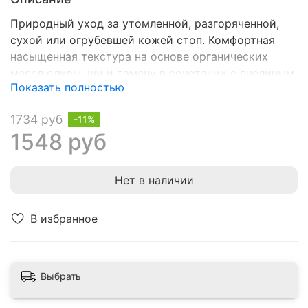
Природный уход за утомленной, разгоряченной,
сухой или огрубевшей кожей стоп. Комфортная
насыщенная текстура на основе органических
масел оливы, ши и таману в сочетании с пчелиным
Показать полностью
воском для интенсивного питания, гладкости и
мягкости.
1734 руб
-11%
1548 руб
Нет в наличии
В избранное
Выбрать