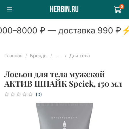
0
00
–
8000
₽ — доставка
990
₽
⚡
Главная
Бренды
...
Для тела
Лосьон для тела мужской
АКТИВ ШПАЙК Speick, 150 мл
(0)