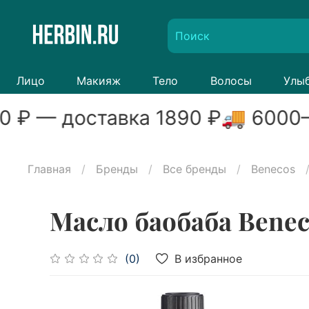
Лицо
Макияж
Тело
Волосы
Улы
0
₽ — доставка
1890
₽
🚚
6000
–
Главная
Бренды
Все бренды
Benecos
Масло баобаба Benec
В избранное
(0)