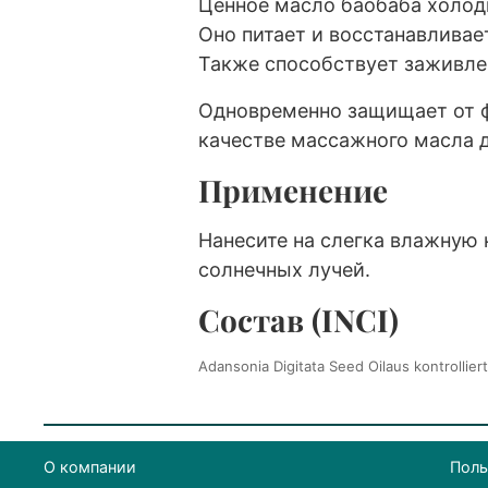
Ценное масло баобаба холод
Оно питает и восстанавлива
Также способствует заживлен
Одновременно защищает от ф
качестве массажного масла д
Применение
Нанесите на слегка влажную 
солнечных лучей.
Состав (INCI)
Adansonia Digitata Seed Oilaus kontrollie
О компании
Поль