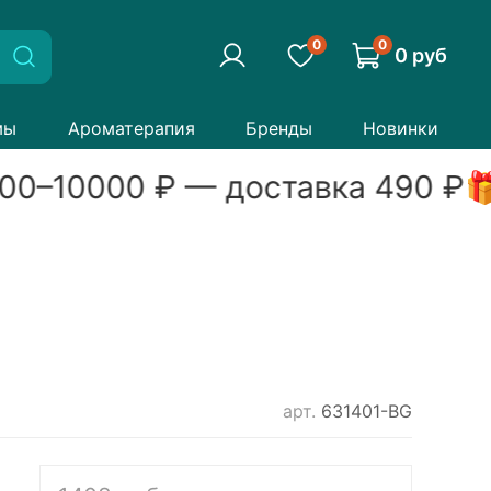
0
0
0 руб
мы
Ароматерапия
Бренды
Новинки
00
–
10000
₽ — доставка
490
₽

арт.
631401-BG