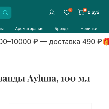
0
0
0 руб
мы
Ароматерапия
Бренды
Новинки
00
–
10000
₽ — доставка
490
₽

ванды Ayluna, 100 мл