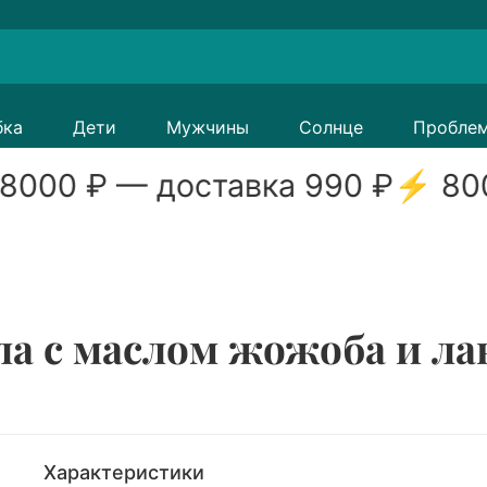
бка
Дети
Мужчины
Солнце
Пробле
8000
₽ — доставка
990
₽
⚡
80
ла с маслом жожоба и ла
Характеристики