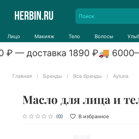
Лицо
Макияж
Тело
Волосы
Улы
0
₽ — доставка
1890
₽
🚚
6000
–
Главная
Бренды
Все бренды
Ayluna
Масло для лица и те
В избранное
(0)