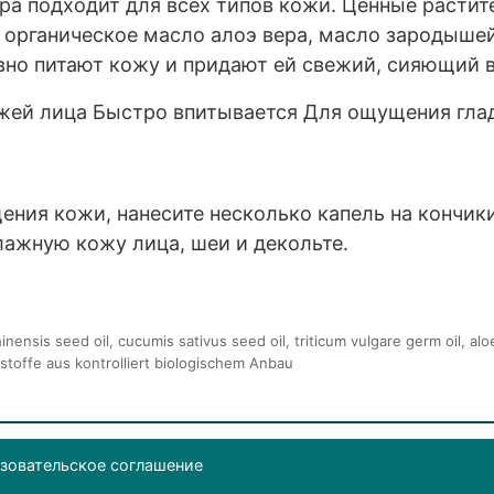
ера подходит для всех типов кожи. Ценные растит
 органическое масло алоэ вера, масло зародыше
вно питают кожу и придают ей свежий, сияющий в
жей лица Быстро впитывается Для ощущения гла
щения кожи, нанесите несколько капель на кончи
лажную кожу лица, шеи и декольте.
nensis seed oil, cucumis sativus seed oil, triticum vulgare germ oil, alo
stoffe aus kontrolliert biologischem Anbau
зовательское соглашение