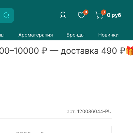
0
0
0 руб
мы
Ароматерапия
Бренды
Новинки
00
–
10000
₽ — доставка
490
₽

арт.
120036044-PU