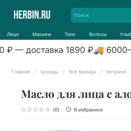
Лицо
Макияж
Тело
Волосы
Улы
0
₽ — доставка
1890
₽
🚚
6000
–
Главная
Бренды
Все бренды
Bergland
Масло для лица с ало
В избранное
(0)