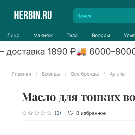
Лицо
Макияж
Тело
Волосы
Улы
 доставка
1890
₽
🚚
6000
–
800
Главная
Бренды
Все бренды
Ayluna
Масло для тонких во
В избранное
(0)