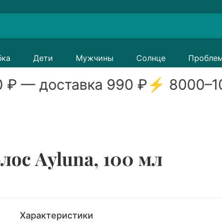
бка
Дети
Мужчины
Солнце
Пробле
0
₽ — доставка
990
₽
⚡
8000
–
1
лос Ayluna, 100 мл
Характеристики