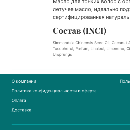
Масло для тонких волос с о
летучее масло, идеально под
сертифицированная натуральн
Состав (INCI)
Simmondsia Chinensis Seed Oil, Coconut Al
Tocopherol, Parfum, Linalool, Limonene, C
Ursprungs
О компании
Поль
Политика конфиденциальности и оферта
Оплата
Доставка