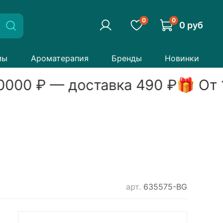
0
0
0 руб
мы
Ароматерапия
Бренды
Новинки
0000
₽ — доставка
490
₽
🎁 От
арт.
635575-BG