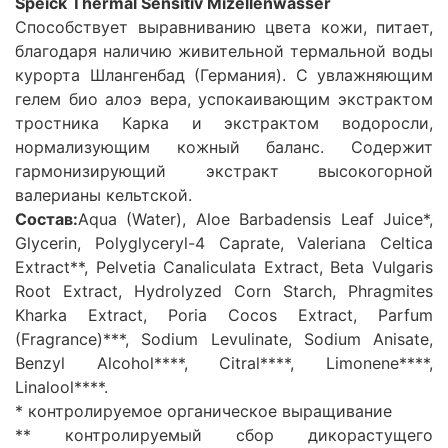
Speick Thermal Sensitiv Mizellenwasser
Способствует выравниванию цвета кожи, питает,
благодаря наличию живительной термальной воды
курорта Шлангенбад (Германия). С увлажняющим
гелем био алоэ вера, успокаивающим экстрактом
тростника Карка и экстрактом водоросли,
нормализующим кожный баланс. Содержит
гармонизирующий экстракт высокогорной
валерианы кельтской.
Состав:
Aqua (Water), Aloe Barbadensis Leaf Juice*,
Glycerin, Polyglyceryl-4 Caprate, Valeriana Celtica
Extract**, Pelvetia Canaliculata Extract, Beta Vulgaris
Root Extract, Hydrolyzed Corn Starch, Phragmites
Kharka Extract, Poria Cocos Extract, Parfum
(Fragrance)***, Sodium Levulinate, Sodium Anisate,
Benzyl Alcohol****, Citral****, Limonene****,
Linalool****.
* контролируемое органическое выращивание
** контролируемый сбор дикорастущего