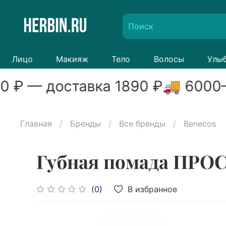
Лицо
Макияж
Тело
Волосы
Улы
0
₽ — доставка
1890
₽
🚚
6000
–
Главная
Бренды
Все бренды
Benecos
Губная помада ПРОС
В избранное
(0)