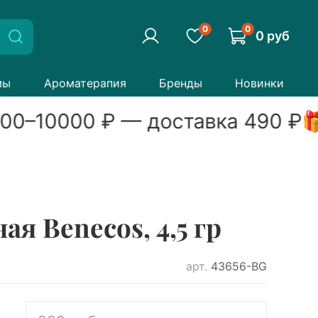
0
0
0 руб
мы
Ароматерапия
Бренды
Новинки
00
–
10000
₽ — доставка
490
₽

 Benecos, 4,5 гр
арт.
43656-BG