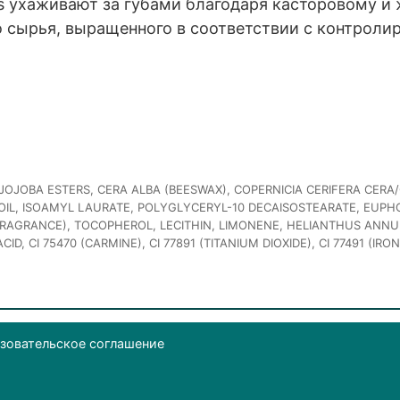
 ухаживают за губами благодаря касторовому и
о сырья, выращенного в соответствии с контрол
 JOJOBA ESTERS, CERA ALBA (BEESWAX), COPERNICIA CERIFERA CERA
OIL, ISOAMYL LAURATE, POLYGLYCERYL-10 DECAISOSTEARATE, EUPH
FRAGRANCE), TOCOPHEROL, LECITHIN, LIMONENE, HELIANTHUS ANNU
D, CI 75470 (CARMINE), CI 77891 (TITANIUM DIOXIDE), CI 77491 (IRON O
зовательское соглашение