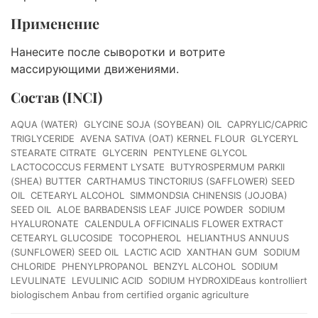
Применение
Нанесите после сыворотки и вотрите
массирующими движениями.
Состав (INCI)
AQUA (WATER)  GLYCINE SOJA (SOYBEAN) OIL  CAPRYLIC/CAPRIC
TRIGLYCERIDE  AVENA SATIVA (OAT) KERNEL FLOUR  GLYCERYL
STEARATE CITRATE  GLYCERIN  PENTYLENE GLYCOL 
LACTOCOCCUS FERMENT LYSATE  BUTYROSPERMUM PARKII
(SHEA) BUTTER  CARTHAMUS TINCTORIUS (SAFFLOWER) SEED
OIL  CETEARYL ALCOHOL  SIMMONDSIA CHINENSIS (JOJOBA)
SEED OIL  ALOE BARBADENSIS LEAF JUICE POWDER  SODIUM
HYALURONATE  CALENDULA OFFICINALIS FLOWER EXTRACT 
CETEARYL GLUCOSIDE  TOCOPHEROL  HELIANTHUS ANNUUS
(SUNFLOWER) SEED OIL  LACTIC ACID  XANTHAN GUM  SODIUM
CHLORIDE  PHENYLPROPANOL  BENZYL ALCOHOL  SODIUM
LEVULINATE  LEVULINIC ACID  SODIUM HYDROXIDEaus kontrolliert
biologischem Anbau from certified organic agriculture