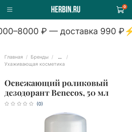
0
00
–
8000
₽ — доставка
990
₽
Главная
Бренды
...
Ухаживающая косметика
Освежающий роликовый
дезодорант Benecos, 50 мл
(0)