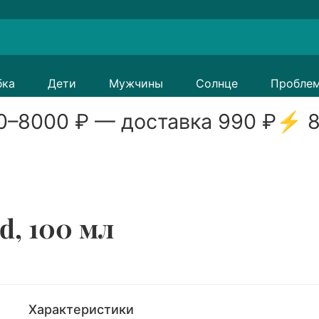
бка
Дети
Мужчины
Солнце
Пробле
0
–
8000
₽ — доставка
990
₽
⚡
8
d, 100 мл
Характеристики