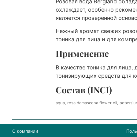
Розовая вода Bergland обла
охлаждает, особенно рекомен
является проверенной осново
Нежный аромат свежих розов
тоника для лица и для компр
Применение
В качестве тоника для лица,
тонизирующих средств для к
Состав (INCI)
aqua, rosa damascena flower oil, potassium
О компании
Поль