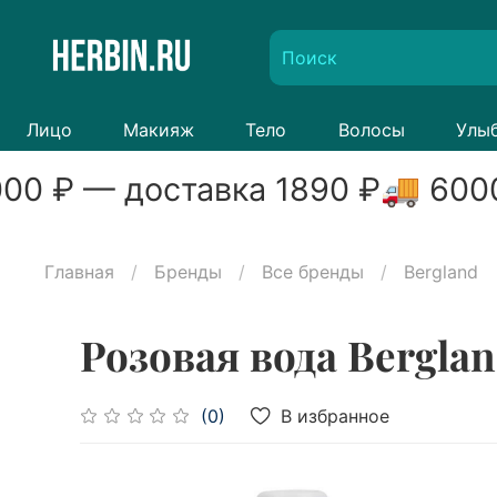
Лицо
Макияж
Тело
Волосы
Улы
00
₽ — доставка
1890
₽
🚚
600
Главная
Бренды
Все бренды
Bergland
Розовая вода Berglan
В избранное
(0)