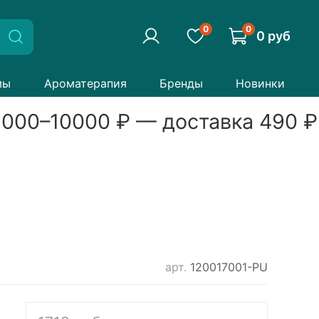
0
0
0 руб
мы
Ароматерапия
Бренды
Новинки
000
–
10000
₽ — доставка
490
₽
арт.
120017001-PU