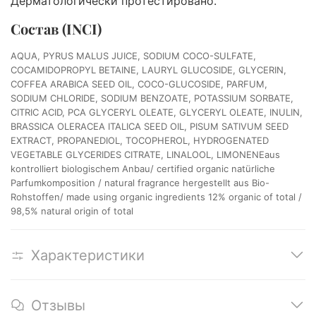
Дерматологически протестировано.
Состав (INCI)
AQUA, PYRUS MALUS JUICE, SODIUM COCO-SULFATE,
COCAMIDOPROPYL BETAINE, LAURYL GLUCOSIDE, GLYCERIN,
COFFEA ARABICA SEED OIL, COCO-GLUCOSIDE, PARFUM,
SODIUM CHLORIDE, SODIUM BENZOATE, POTASSIUM SORBATE,
CITRIC ACID, PCA GLYCERYL OLEATE, GLYCERYL OLEATE, INULIN,
BRASSICA OLERACEA ITALICA SEED OIL, PISUM SATIVUM SEED
EXTRACT, PROPANEDIOL, TOCOPHEROL, HYDROGENATED
VEGETABLE GLYCERIDES CITRATE, LINALOOL, LIMONENEaus
kontrolliert biologischem Anbau/ certified organic natürliche
Parfumkomposition / natural fragrance hergestellt aus Bio-
Rohstoffen/ made using organic ingredients 12% organic of total /
98,5% natural origin of total
Характеристики
Отзывы