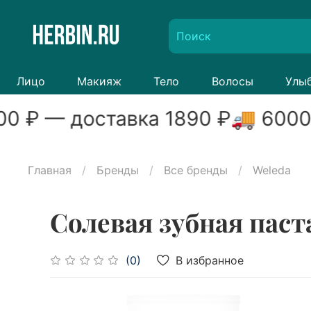
Лицо
Макияж
Тело
Волосы
Улы
00
₽ — доставка
1890
₽
🚚
6000
Главная
Бренды
Все бренды
Weleda
Солевая зубная паста
В избранное
(0)