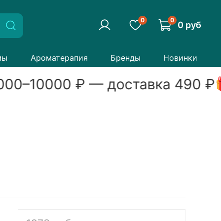
0
0
0 руб
мы
Ароматерапия
Бренды
Новинки
000
–
10000
₽ — доставка
490
₽
