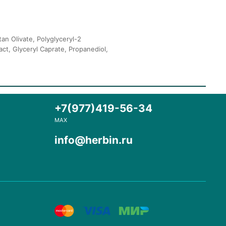
an Olivate, Polyglyceryl-2
ct, Glyceryl Caprate, Propanediol,
+7(977)419-56-34
MAX
info@herbin.ru