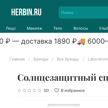
Лицо
Макияж
Тело
Волосы
Улы
0
₽ — доставка
1890
₽
🚚
6000
–
Главная
Бренды
Все бренды
Laboratoire
Солнцезащитный спре
В избранное
(0)