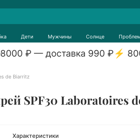
бка
Дети
Мужчины
Солнце
Пробле
8000
₽ — доставка
990
₽
⚡
80
s de Biarritz
й SPF30 Laboratoires de 
Характеристики