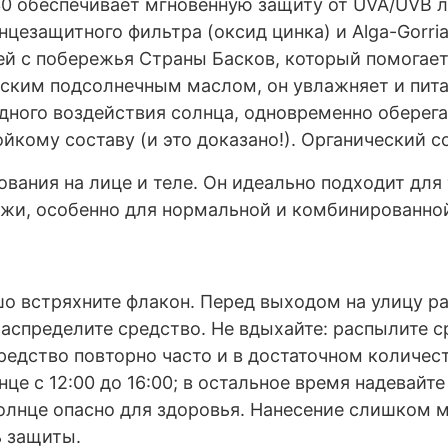
0 обеспечивает мгновенную защиту от UVA/UVB л
цезащитного фильтра (оксид цинка) и Alga-Gorria
ей с побережья Страны Басков, который помогает
ским подсолнечным маслом, он увлажняет и пита
дного воздействия солнца, одновременно оберега
йкому составу (и это доказано!). Органический 
ования на лице и теле. Он идеально подходит для
ожи, особенно для нормальной и комбинированно
о встряхните флакон. Перед выходом на улицу ра
аспределите средство. Не вдыхайте: распылите ср
редство повторно часто и в достаточном количест
це с 12:00 до 16:00; в остальное время надевайт
олнце опасно для здоровья. Нанесение слишком м
ь защиты.