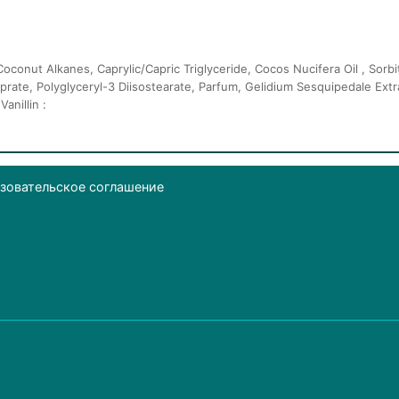
oconut Alkanes, Caprylic/Capric Triglyceride, Cocos Nucifera Oil , Sorbit
rate, Polyglyceryl-3 Diisostearate, Parfum, Gelidium Sesquipedale Extra
anillin :
зовательское соглашение