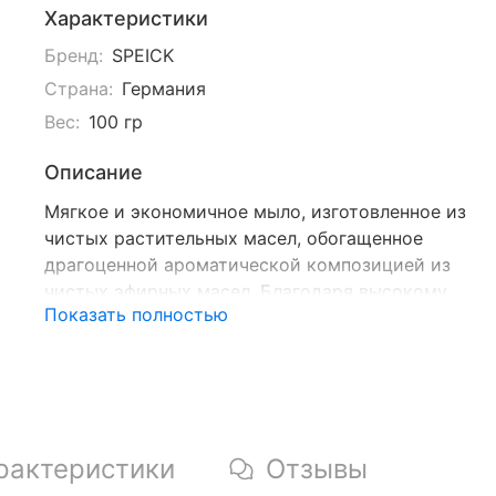
Характеристики
Бренд:
SPEIСK
Страна:
Германия
Вес:
100 гр
Описание
Мягкое и экономичное мыло, изготовленное из
чистых растительных масел, обогащенное
драгоценной ароматической композицией из
чистых эфирных масел. Благодаря высокому
Показать полностью
содержанию растительных супержирящих
компонентов, мыло Bionatur Vitality особенно
бережно воздействует на кожу, делая ее мягкой и
эластичной.
рактеристики
Отзывы