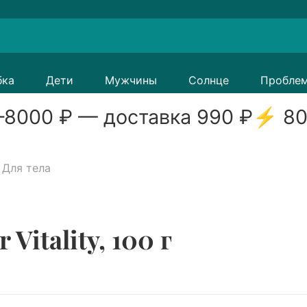
бка
Дети
Мужчины
Солнце
Пробле
8000
₽ — доставка
990
₽
⚡
80
Для тела
Vitality, 100 г