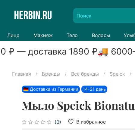
Лицо
Макияж
Тело
Волосы
Улы
0
₽ — доставка
1890
₽
🚚
6000
–
Главная
Бренды
Все бренды
Speick
🇩🇪 Доставка из Германии
14-21 день
Мыло Speick Bionatur 
В избранное
(0)