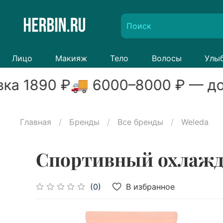
Лицо
Макияж
Тело
Волосы
Улы
вка
1890
₽
🚚
6000
–
8000
₽ — до
Главная
Бренды
Все бренды
Weleda
Спортивный охлажда
В избранное
(0)