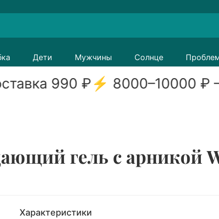
бка
Дети
Мужчины
Солнце
Пробле
ставка
990
₽
⚡
8000
–
10000
₽ —
ющий гель с арникой We
Характеристики