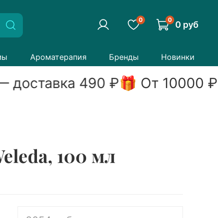
0
0
0 руб
мы
Ароматерапия
Бренды
Новинки
 доставка
490
₽
🎁 От
10000
₽ 
leda, 100 мл