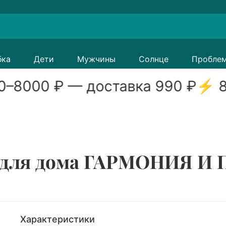
бка
Дети
Мужчины
Солнце
Пробле
0
–
8000
₽ — доставка
990
₽
⚡
8
для дома ГАРМОНИЯ И П
Характеристики