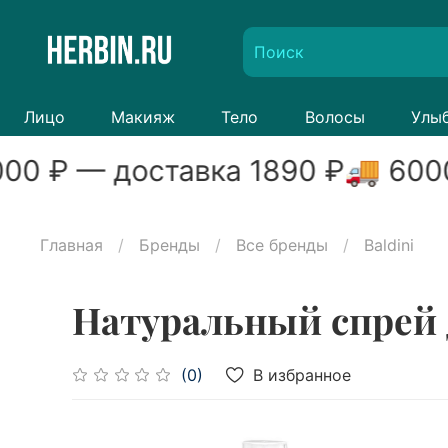
Лицо
Макияж
Тело
Волосы
Улы
00
₽ — доставка
1890
₽
🚚
600
Главная
Бренды
Все бренды
Baldini
Натуральный спрей 
В избранное
(0)