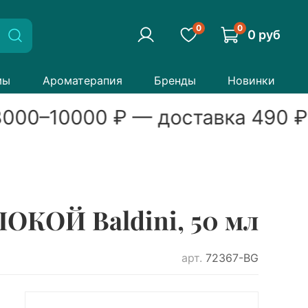
0
0
0 руб
мы
Ароматерапия
Бренды
Новинки
000
–
10000
₽ — доставка
490
₽
ОКОЙ Baldini, 50 мл
арт.
72367-BG