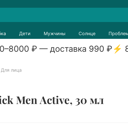
бка
Дети
Мужчины
Солнце
Пробле
0
–
8000
₽ — доставка
990
₽
⚡
8
Для лица
ck Men Active, 30 мл