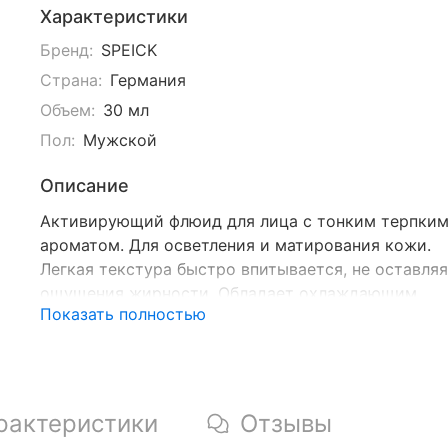
Характеристики
Бренд:
SPEIСK
Страна:
Германия
Объем:
30 мл
Пол:
Мужской
Описание
Активирующий флюид для лица с тонким терпки
ароматом. Для осветления и матирования кожи.
Легкая текстура быстро впитывается, не оставляя
ощущения жирности. Обладает охлаждающим
Показать полностью
эффектом, придавая коже бодрящий и свежий
вид. Идеально подходит в качестве средства
после бритья. Также подходит для чувствительно
мужской кожи.
рактеристики
Отзывы