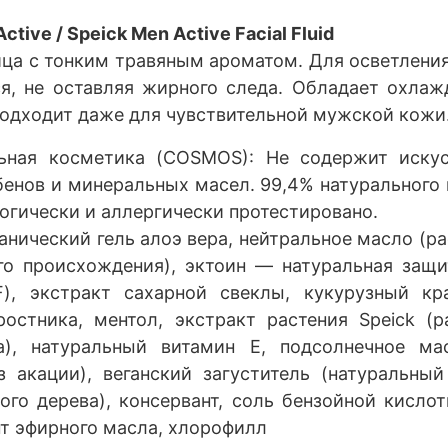
ctive /
Speick Men Active Facial Fluid
а с тонким травяным ароматом. Для осветления
ся, не оставляя жирного следа. Обладает охла
Подходит даже для чувствительной мужской кожи
льная косметика (COSMOS):
Не содержит искус
абенов и минеральных масел. 99,4% натурального
огически и аллергически протестировано.
ганический гель алоэ вера, нейтральное масло (р
ого происхождения), эктоин — натуральная защ
), экстракт сахарной свеклы, кукурузный кр
ростника, ментол, экстракт растения Speick (
ра), натуральный витамин E, подсолнечное ма
з акации), веганский загуститель (натуральны
ого дерева), консервант, соль бензойной кислот
нт эфирного масла, хлорофилл