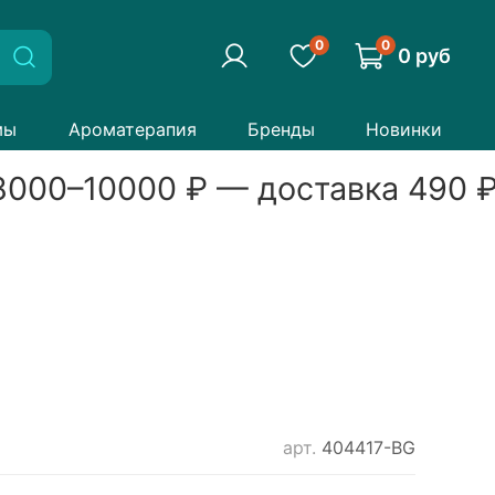
0
0
0 руб
мы
Ароматерапия
Бренды
Новинки
000
–
10000
₽ — доставка
490
₽
арт.
404417-BG