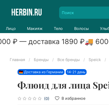
Лицо
Макияж
Тело
Волосы
Улы
00
₽ — доставка
1890
₽
🚚
600
Главная
Бренды
Все бренды
Speick
🇩🇪 Доставка из Германии
14-21 день
Флюид для лица Spei
В избранное
(0)