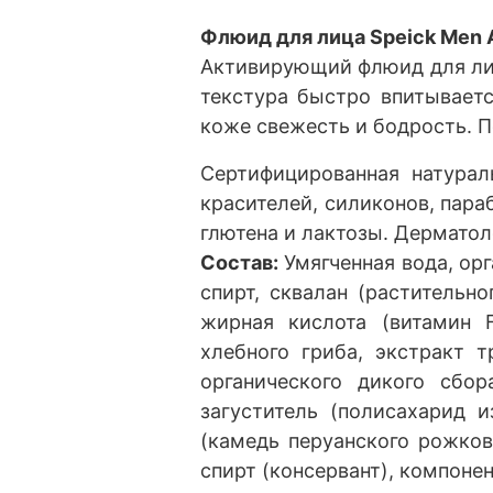
Флюид для лица Speick Men A
Активирующий флюид для лиц
текстура быстро впитывает
коже свежесть и бодрость. 
Сертифицированная натура
красителей, силиконов, пар
глютена и лактозы. Дерматол
Состав:
Умягченная вода, ор
спирт, сквалан (растительн
жирная кислота (витамин F
хлебного гриба, экстракт т
органического дикого сбо
загуститель (полисахарид и
(камедь перуанского рожков
спирт (консервант), компоне