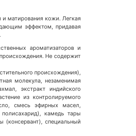
 и матирования кожи. Легкая
ждающим эффектом, придавая
.
ственных ароматизаторов и
 происхождения. Не содержит
астительного происхождения),
итная молекула, незаменимая
ахмал, экстракт индийского
растение из контролируемого
сло, смесь эфирных масел,
й полисахарид), камедь тары
ы (консервант), специальный