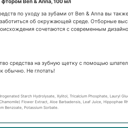
 фтором Ben & Anna, 100 мл
едств по уходу за зубами от Ben & Anna вы такж
 заботиться об окружающей среде. Отборные вы
роисхождения сочетаются с современным дизайн
тво средства на зубную щетку с помощью шпателя
к обычно. Не глотать!
ydrogenated Starch Hydrolysate, Xylitol, Tricalcium Phosphate, Lauryl G
a (Chamomile) Flower Extract, Aloe Barbadensis, Leaf Juice, Hippophae R
ium Benzoate, Potassium Sorbate.