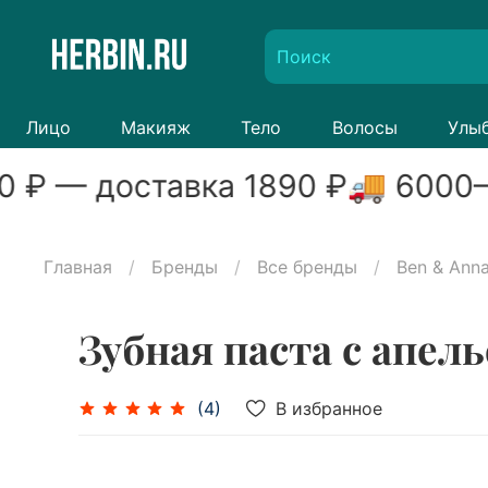
Лицо
Макияж
Тело
Волосы
Улы
0
₽ — доставка
1890
₽
🚚
6000
–
Главная
Бренды
Все бренды
Ben & Ann
Зубная паста с апел
В избранное
(4)