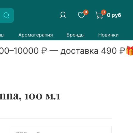
0
0
0 руб
мы
Ароматерапия
Бренды
Новинки
00
–
10000
₽ — доставка
490
₽

nna, 100 мл