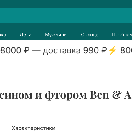
бка
Дети
Мужчины
Солнце
Пробле
8000
₽ — доставка
990
₽
⚡
80
a
ьсином и фтором Ben & A
Характеристики